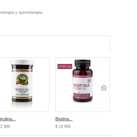
terapia y quimioterapia.
rulina...
Biotina...
Acido...
32.900
$ 19.990
$ 20.500