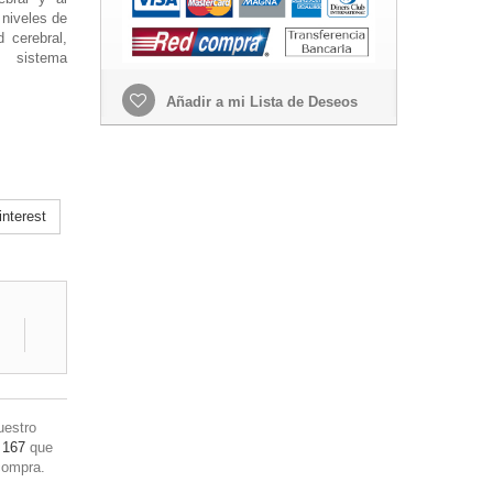
 niveles de
d cerebral,
l sistema
Añadir a mi Lista de Deseos
nterest
uestro
 167
que
compra.