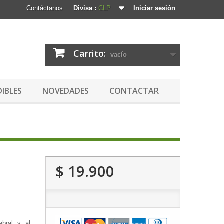
Contáctanos
Divisa :
CLP
Iniciar sesión
Carrito:
vacío
DIBLES
NOVEDADES
CONTACTAR
$ 19.900
ebral y al