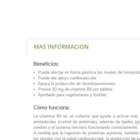
MAS INFORMACION
Beneficios:
Puede afectar en forma positiva los niveles de homocist
Puede dar apoyo cardiovascular.
Apoya la producción de neurotransmisores.
Provee 50 mg de vitamina B6 por tableta.
Aprobado para vegetarianos y Kosher.
Cómo funciona:
La vitamina B6 es un cofactor que ayuda a activar más d
aminoácidos (control de proteínas), además de lípidos (g
cerebro y el sistema nervioso funcionando correctamente.
A medida que la ingestión de proteínas aumenta, también
los riesgos con la salud cardiovascular, la producción de 