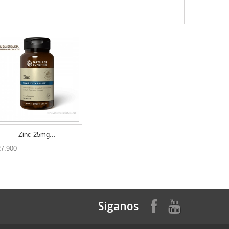
Zinc 25mg...
27.900
Siganos