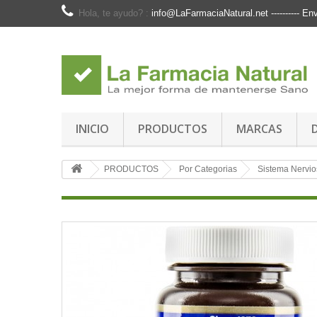
Hola, te ayudo? :
info@LaFarmaciaNatural.net ---------- 
INICIO
PRODUCTOS
MARCAS
PRODUCTOS
Por Categorias
Sistema Nervio