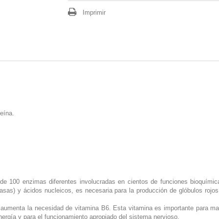
Imprimir
eína.
e 100 enzimas diferentes involucradas en cientos de funciones bioquímica
rasas) y ácidos nucleicos, es necesaria para la producción de glóbulos rojo
 aumenta la necesidad de vitamina B6. Esta vitamina es importante para man
energía y para el funcionamiento apropiado del sistema nervioso.