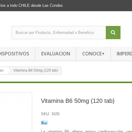
Envios a todo CHILE desde Las Condes
DISPOSITIVOS
EVALUACION
CONOCE+
IMPER
so
Vitamina B6 50mg (120 tab)
Vitamina B6 50mg (120 tab)
SKU:
1626
La vitamina B6 ofrece apoyo cardiovascular, cer