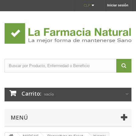
Iniciar sesión
CLP
Carrito:
vacío
MENÚ