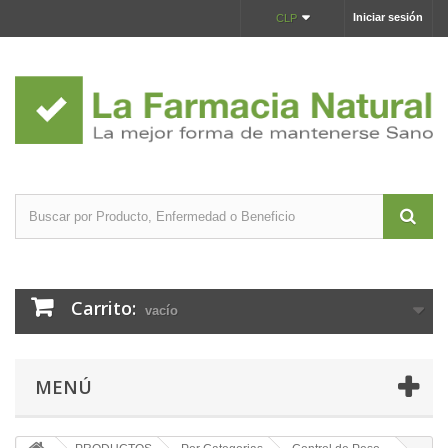
Iniciar sesión
CLP
Carrito:
vacío
MENÚ