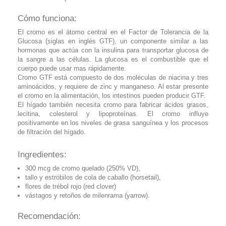
Cómo funciona:
El cromo es el átomo central en el Factor de Tolerancia de la
Glucosa (siglas en inglés GTF), un componente similar a las
hormonas que actúa con la insulina para transportar glucosa de
la sangre a las células. La glucosa es el combustible que el
cuerpo puede usar mas rápidamente.
Cromo GTF está compuesto de dos moléculas de niacina y tres
aminoácidos, y requiere de zinc y manganeso. Al estar presente
el cromo en la alimentación, los intestinos pueden producir GTF.
El hígado también necesita cromo para fabricar ácidos grasos,
lecitina, colesterol y lipoproteínas. El cromo influye
positivamente en los niveles de grasa sanguínea y los procesos
de filtración del hígado.
Ingredientes:
300 mcg de cromo quelado (250% VD),
tallo y estróbilos de cola de caballo (horsetail),
flores de trébol rojo (red clover)
vástagos y retoños de milenrama (yarrow).
Recomendación: