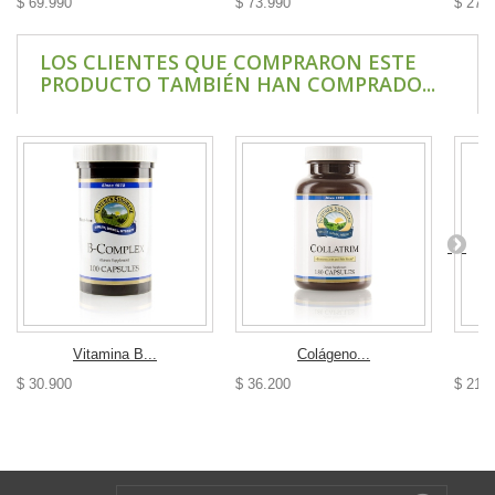
$ 69.990
$ 73.990
$ 27.
LOS CLIENTES QUE COMPRARON ESTE
PRODUCTO TAMBIÉN HAN COMPRADO...
Vitamina B...
Colágeno...
$ 30.900
$ 36.200
$ 21.