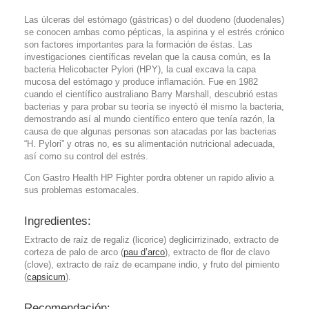
Las úlceras del estómago (gástricas) o del duodeno (duodenales)
se conocen ambas como pépticas, la aspirina y el estrés crónico
son factores importantes para la formación de éstas. Las
investigaciones científicas revelan que la causa común, es la
bacteria Helicobacter Pylori (HPY), la cual excava la capa
mucosa del estómago y produce inflamación. Fue en 1982
cuando el científico australiano Barry Marshall, descubrió estas
bacterias y para probar su teoría se inyectó él mismo la bacteria,
demostrando así al mundo científico entero que tenía razón, la
causa de que algunas personas son atacadas por las bacterias
“H. Pylori” y otras no, es su alimentación nutricional adecuada,
así como su control del estrés.
Con Gastro Health HP Fighter pordra obtener un rapido alivio a
sus problemas estomacales.
Ingredientes:
Extracto de raíz de regaliz (licorice) deglicirrizinado, extracto de
corteza de palo de arco (
pau d’arco
), extracto de flor de clavo
(clove), extracto de raíz de ecampane indio, y fruto del pimiento
(
capsicum
).
Recomendación: