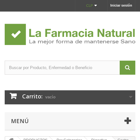
Iniciar sesión
CLP
Carrito:
vacío
MENÚ