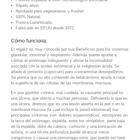
Rápido alivio
Aprobado para vegetarianos y Kosher.
100% Natural.
Pureza Garantizada.
Fabricado en EEUU desde 1972.
Cómo funciona:
El regaliz es muy conocido por sus Beneficios para los sistemas
glandular, intestinal y respiratorio. Además puede ayudar a
calmar el estómago indispuesto y aliviar la incomodidad
asociada con la acides estomacal y la indigestión ácida. Se
añade el pimiento (capsicum) para contrarrestar desequilibrios.
Se piensa que su alto contenido de betacaroteno ayuda a curar
la superficie de las células de las membranas mucosas.
En una gastritis crónica, mal cuidada, la causante principal es
una úlcera, que afecta a muchas personas. Definiendo lo que es
una úlcera, diremos que es una lesión abierta en la piel o en la
membrana mucosa (la cual incluye la pared estomacal) sus
principales síntomas son: dolores espasmódicos, retortijones en
la boca del estómago, espalda, entre los omóplatos, parte baja
de la espalda, dolor de cabeza, comezón y una sensación de
asfixia; si una úlcera profundiza puede alcanzar vasos
sanguíneos y causar una hemorragia seria, que puede ser fatal.