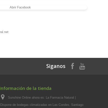
al.net
Siganos
Información de la tienda
Sunshine Online ahora es: La Farmacia Natural |
Dispone de bodegas climatizadas en Las Condes, Santiago