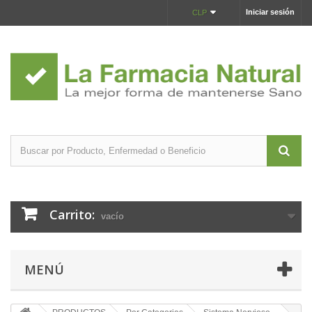
Iniciar sesión
CLP
Carrito:
vacío
MENÚ