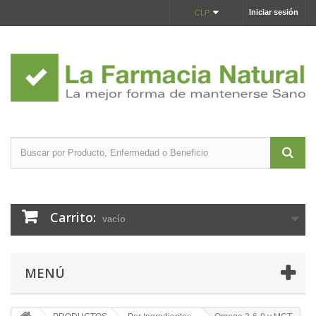
Iniciar sesión
CLP
Carrito:
vacío
MENÚ