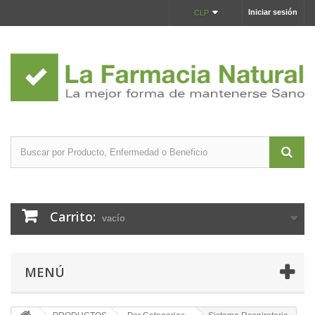
Iniciar sesión
CLP
Carrito:
vacío
MENÚ