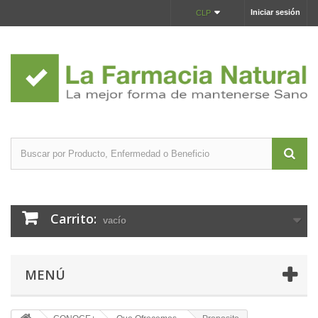
Iniciar sesión
CLP
Carrito:
vacío
MENÚ