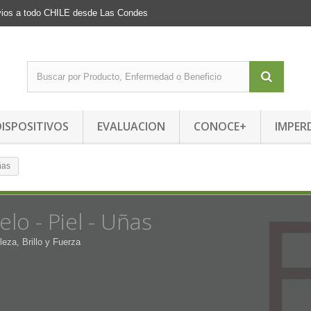
Envios a todo CHILE desde Las Condes
DISPOSITIVOS
EVALUACION
CONOCE+
IMPER
ñas
elo - Piel - Uñas
leza, Brillo y Fuerza