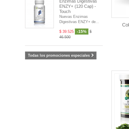
Enzimas Digestivas
ENZY+ (120 Cap) -
Touch
Nuevas Enzimas
Digestivas ENZY+ de...
Col
-15%
$ 39.525
$
46.500
Todas los promociones especiales