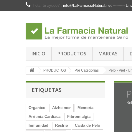
Hola, te ayudo? :
info@LaFarmaciaNatural.net ---------- 
INICIO
PRODUCTOS
MARCAS
PRODUCTOS
Por Categorias
Pelo - Piel - U
ETIQUETAS
P
Bel
Organico
Alzheimer
Memoria
Arritmia Cardiaca
Fibromialgia
Inmunidad
Resfrio
Caida de Pelo