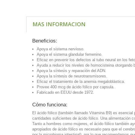
MAS INFORMACION
Beneficios:
Apoya el sistema nervioso.
Apoya el sistema glandular femenino.
Eficaz en prevenir los defectos al tubo neural en los fet
Ayuda a reducir los niveles de homocisteina otorgando b
Apoya la síntesis y reparación del ADN.
Apoya la síntesis de neurotransmisores.
Eficaz el tratamiento de la anemia megaloblástica.
Provee 400 mcg de ácido fólico por capsula.
Fabricado en EEUU desde 1972.
Cómo funciona:
El ácido fólico (también llamado Vitamina B9) es esencial 
cantidades suficientes de ácido fólico. Una alimentación co
Tanto a hombres como mujeres, el ácido fólico también ayu
apropiados de ácido fólico es necesario para que el cere
por la microbioma intestinal), por lo que recomendamos qu