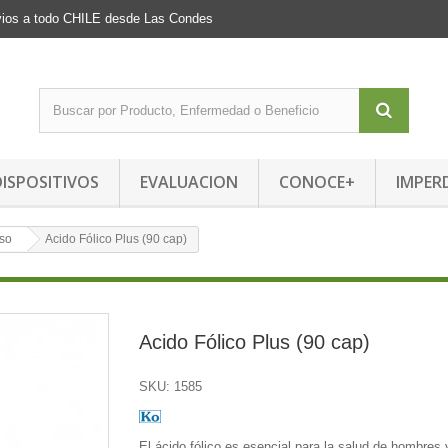
Envios a todo CHILE desde Las Condes
DISPOSITIVOS
EVALUACION
CONOCE+
IMPER
so
Acido Fólico Plus (90 cap)
Acido Fólico Plus (90 cap)
SKU:
1585
El ácido fólico es esencial para la salud de hombres