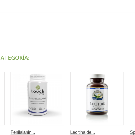
CATEGORÍA:
Fenilalanin...
Lecitina de...
Spi