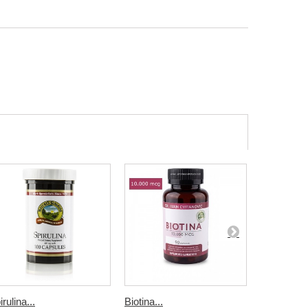
rulina...
Biotina...
Cobre...