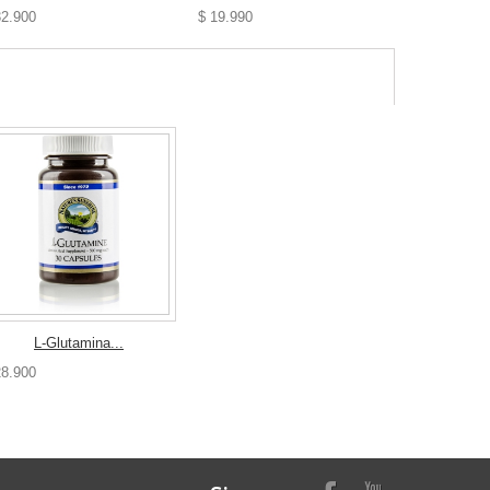
32.900
$ 19.990
$ 22.900
L-Glutamina...
28.900