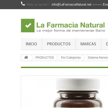
Hola, te ayudo? :
info@LaFarmaciaNatural.net ---------- 
INICIO
PRODUCTOS
MARCAS
PRODUCTOS
Por Categorias
Sistema Nervio