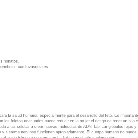
os nonatos.
eneficios cardiovasculares.
para la salud humana, especialmente para el desarrollo del feto. Es importan
n los folatos adecuados puede reducir en la mujer el riesgo de tener un hijo 
da a las células a crear nuevas moléculas de ADN, fabricar glóbulos rojos y 
bro y sistema nervioso funcionen apropiadamente. El cuerpo humano no puede 
e el acido folico se consuma en la dieta o mediante suplementos.