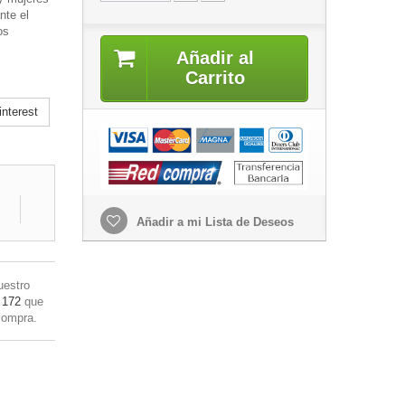
nte el
os
Añadir al
Carrito
nterest
Añadir a mi Lista de Deseos
uestro
 172
que
compra.