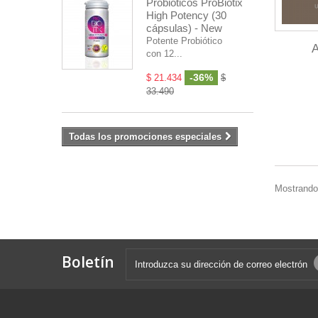
Probióticos ProBiotix
High Potency (30
cápsulas) - New
Potente Probiótico
A
con 12...
-36%
$ 21.434
$
33.490
Todas los promociones especiales
Mostrando 
Boletín