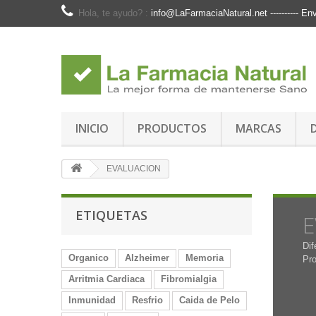
Hola, te ayudo? :
info@LaFarmaciaNatural.net ---------- 
INICIO
PRODUCTOS
MARCAS
EVALUACION
ETIQUETAS
E
Dif
Organico
Alzheimer
Memoria
Pro
Arritmia Cardiaca
Fibromialgia
Inmunidad
Resfrio
Caida de Pelo