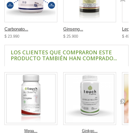
Carbonato...
Ginseng...
Leciti
$ 23.990
$ 25.900
$ 49.
LOS CLIENTES QUE COMPRARON ESTE
PRODUCTO TAMBIÉN HAN COMPRADO...
Mega...
Ginkgo...