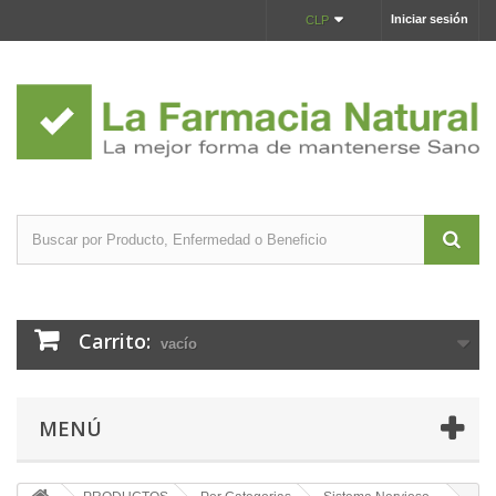
Iniciar sesión
CLP
Carrito:
vacío
MENÚ