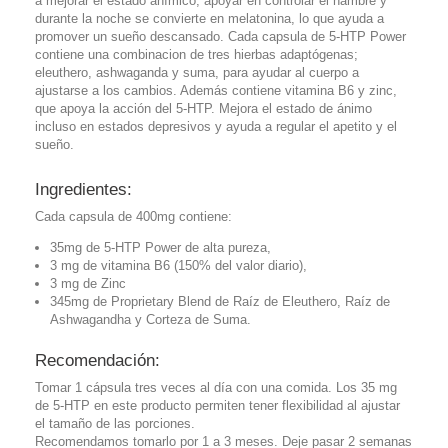
a mejorar el estado anímico, apoyar en controlar el hambre y
durante la noche se convierte en melatonina, lo que ayuda a
promover un sueño descansado. Cada capsula de 5-HTP Power
contiene una combinacion de tres hierbas adaptógenas;
eleuthero, ashwaganda y suma, para ayudar al cuerpo a
ajustarse a los cambios. Además contiene vitamina B6 y zinc,
que apoya la acción del 5-HTP. Mejora el estado de ánimo
incluso en estados depresivos y ayuda a regular el apetito y el
sueño.
Ingredientes:
Cada capsula de 400mg contiene:
35mg de 5-HTP Power de alta pureza,
3 mg de vitamina B6 (150% del valor diario),
3 mg de Zinc
345mg de Proprietary Blend de Raíz de Eleuthero, Raíz de
Ashwagandha y Corteza de Suma.
Recomendación:
Tomar 1 cápsula tres veces al día con una comida. Los 35 mg
de 5-HTP en este producto permiten tener flexibilidad al ajustar
el tamaño de las porciones.
Recomendamos tomarlo por 1 a 3 meses. Deje pasar 2 semanas