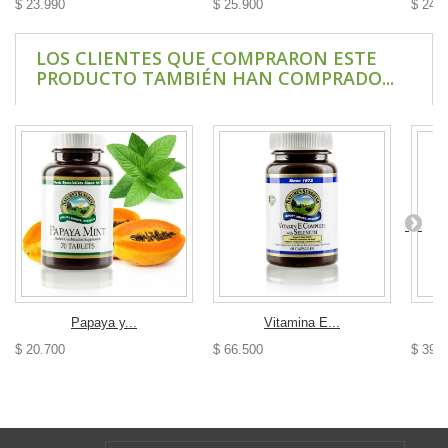
$ 23.990
$ 25.900
$ 24.
LOS CLIENTES QUE COMPRARON ESTE
PRODUCTO TAMBIÉN HAN COMPRADO...
Papaya y...
Vitamina E...
$ 20.700
$ 66.500
$ 39.