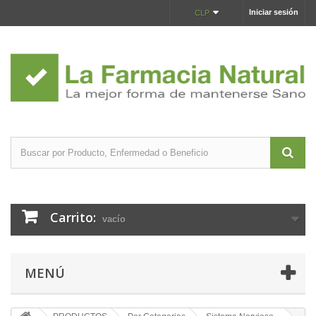
Iniciar sesión
CLP
Carrito:
vacío
MENÚ