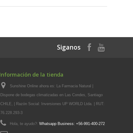
Siganos
Información de la tienda
Sunshine Online ahora es: La Farmacia Natural |
Dispone de bodegas climatizadas en Las Condes, Santiago
CHILE, | Razón Social: Inversiones UP WORLD Ltda. | RUT:
76.228.293-3
Hola, te ayudo?:
Whatsapp Business: +56-991-400-272