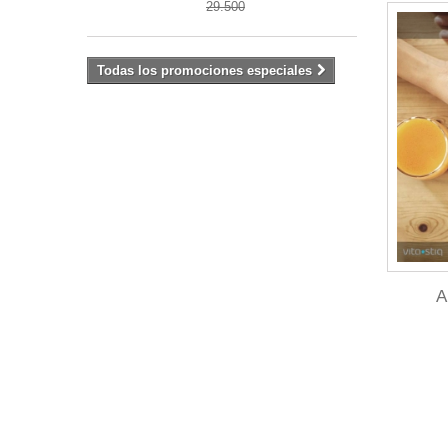
29.500
Todas los promociones especiales
A