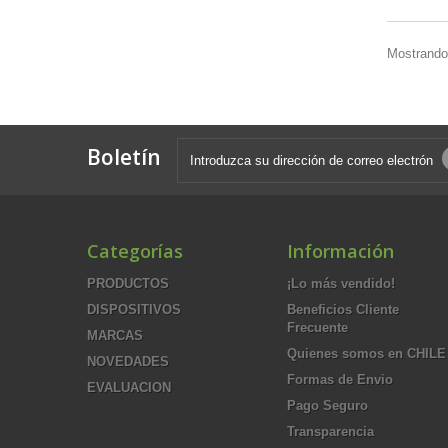
Mostrando 
Boletín
Categorías
Información
PRODUCTOS
¡Lo más vendido!
DISPOSITIVOS
Beneficios Cliente
Frecuente
MARCAS
Quienes somos en CHILE
NOVEDADES
Formas de Envio
EVALUACION
Pago Seguro
Transparencia