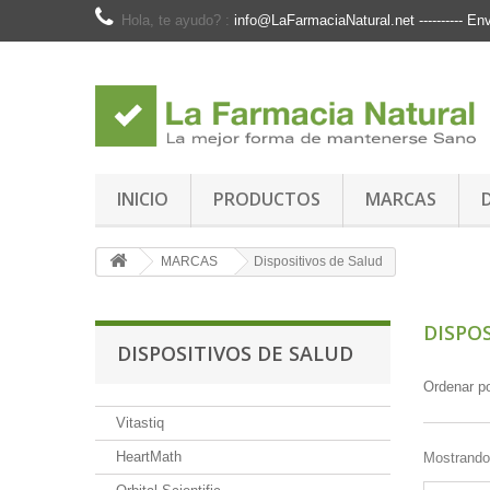
Hola, te ayudo? :
info@LaFarmaciaNatural.net ---------- 
INICIO
PRODUCTOS
MARCAS
MARCAS
Dispositivos de Salud
DISPO
DISPOSITIVOS DE SALUD
Ordenar p
Vitastiq
HeartMath
Mostrando 