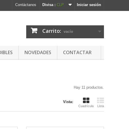
Contáctanos
Divisa :
CLP
Iniciar sesión
Carrito:
vacío
DIBLES
NOVEDADES
CONTACTAR
Hay 11 productos.
Vista:
Cuadrícula
Lista