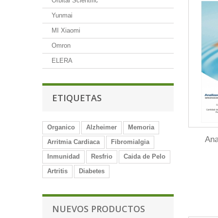
Orbital Scientific
Yunmai
MI Xiaomi
Omron
ELERA
ETIQUETAS
Organico
Alzheimer
Memoria
Ana
Arritmia Cardiaca
Fibromialgia
Inmunidad
Resfrio
Caida de Pelo
Artritis
Diabetes
NUEVOS PRODUCTOS