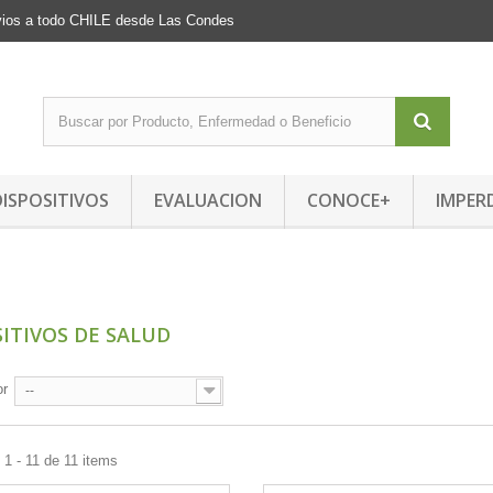
Envios a todo CHILE desde Las Condes
DISPOSITIVOS
EVALUACION
CONOCE+
IMPER
SITIVOS DE SALUD
or
--
1 - 11 de 11 items