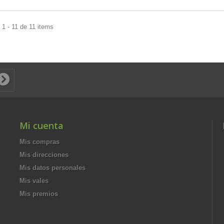
1 - 11 de 11 items
Mi cuenta
Mis compras
Mis direcciones
Mis datos personales
Mis vales
Mis premios