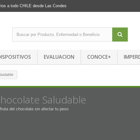
Envios a todo CHILE desde Las Condes
DISPOSITIVOS
EVALUACION
CONOCE+
IMPER
aludable
hocolate Saludable
fruta del chocolate sin afectar tu peso