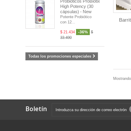
Probióticos ProBiotix
High Potency (30
cápsulas) - New
Potente Probiótico
Barri
con 12...
-36%
$ 21.434
$
33.490
Todas los promociones especiales
Mostrando 
Boletín