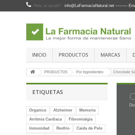
Hola, te ayudo? :
info@LaFarmaciaNatural.net ---------- 
INICIO
PRODUCTOS
MARCAS
PRODUCTOS
Por Ingredientes
Chocolate S
ETIQUETAS
C
Dis
Organico
Alzheimer
Memoria
Arritmia Cardiaca
Fibromialgia
Inmunidad
Resfrio
Caida de Pelo