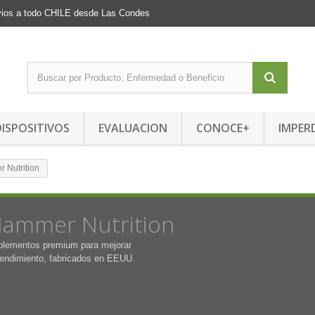
Envios a todo CHILE desde Las Condes
DISPOSITIVOS
EVALUACION
CONOCE+
IMPER
 Nutrition
ammer Nutrition
plementos premium para mejorar
rendimiento, fabricados en EEUU.