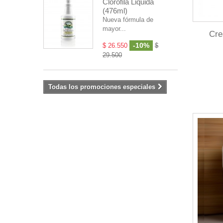
Clorofila Liquida
(476ml)
Nueva fórmula de
mayor...
Cre
-10%
$ 26.550
$
29.500
Todas los promociones especiales