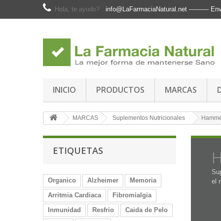
Hola, te ayudo? :
info@LaFarmaciaNatural.net ---------- 
INICIO
PRODUCTOS
MARCAS
MARCAS
Suplementos Nutricionales
Hammer
ETIQUETAS
H
Su
Organico
Alzheimer
Memoria
el 
Arritmia Cardiaca
Fibromialgia
Inmunidad
Resfrio
Caida de Pelo