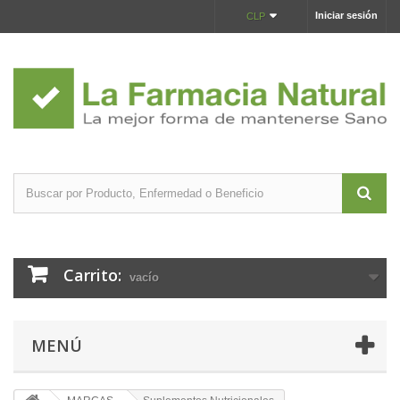
Iniciar sesión
CLP
Carrito:
vacío
MENÚ