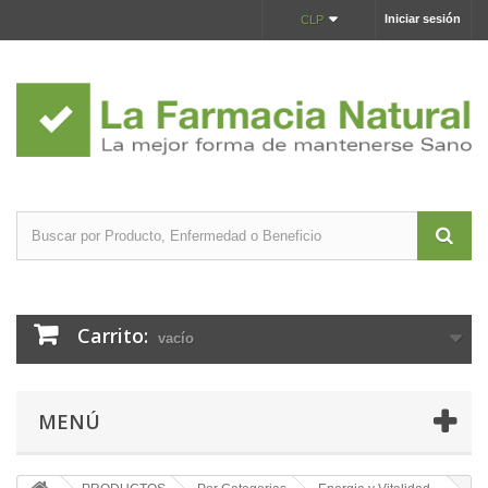
Iniciar sesión
CLP
Carrito:
vacío
MENÚ