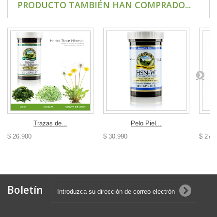
PRODUCTO TAMBIÉN HAN COMPRADO...
Trazas de...
Pelo Piel...
$ 26.900
$ 30.990
$ 27.
Boletín