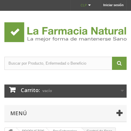
Iniciar sesión
CLP
Carrito:
vacío
MENÚ