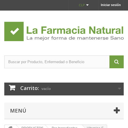
Iniciar sesión
CLP
Carrito:
vacío
MENÚ