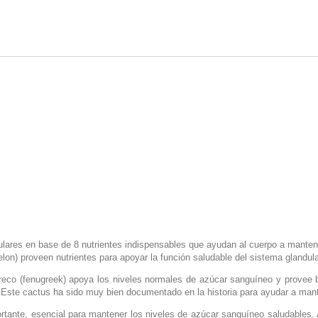
lares en base de 8 nutrientes indispensables que ayudan al cuerpo a mantene
lon) proveen nutrientes para apoyar la función saludable del sistema glandula
eco (fenugreek) apoya los niveles normales de azúcar sanguíneo y provee ben
n. Este cactus ha sido muy bien documentado en la historia para ayudar a ma
tante, esencial para mantener los niveles de azúcar sanguíneo saludables. Ayu