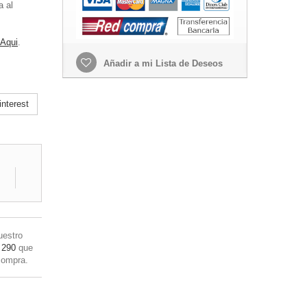
a al
 Aqui
.
Añadir a mi Lista de Deseos
nterest
uestro
 290
que
compra.