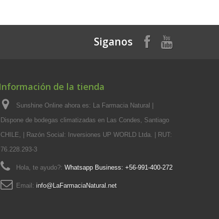
Siganos
Información de la tienda
Sunshine Online ahora es: La Farmacia Natural |
Dispone de bodegas climatizadas en Las Condes, Santiago
CHILE, | Razón Social: Inversiones UP WORLD Ltda. | RUT:
76.228.293-3
Hola, te ayudo?:
Whatsapp Business: +56-991-400-272
Email:
info@LaFarmaciaNatural.net