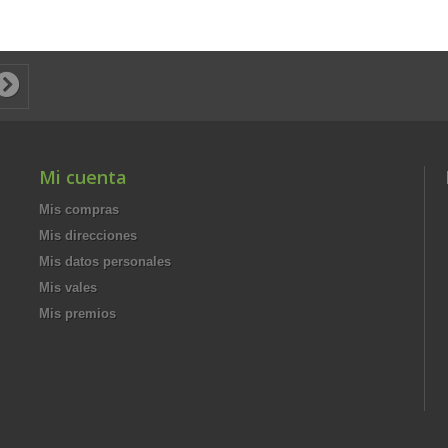
Mi cuenta
Mis compras
Mis direcciones
Mis datos personales
Mis vales
Mis premios