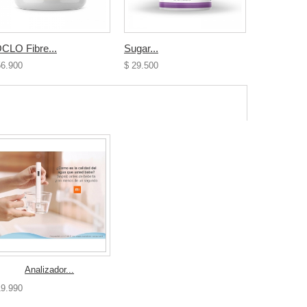
CLO Fibre...
Sugar...
Vitamina E
56.900
$ 29.500
$ 66.500
Analizador...
19.990