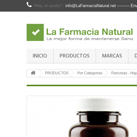
Hola, te ayudo? :
info@LaFarmaciaNatural.net ---------- 
INICIO
PRODUCTOS
MARCAS
PRODUCTOS
Por Categorias
Pancreas - Hig