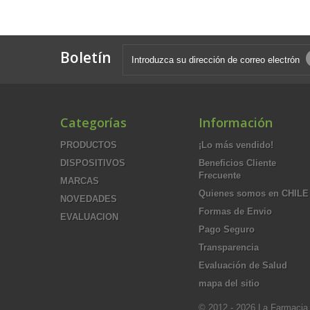
Boletín
Categorías
Información
PRODUCTOS
¡Lo más vendido!
DISPOSITIVOS
Beneficios Cliente
Frecuente
MARCAS
Quienes somos en CHILE
NOVEDADES
Formas de Envio
EVALUACION
Pago Seguro
Transparencia
Evaluación de Salud
mapa del sitio
© 2012 - 2026 La Farmacia