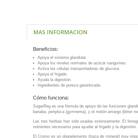
MAS INFORMACION
Beneficios:
Apoya el sistema glandular.
Apoya los niveles normales de azúcar sanguíneo.
Activa las células transportadoras de glucosa.
Apoya el hígado.
Ayuda la digestión.
Ingredientes de pureza garantizada.
Cómo funciona:
SugarReg es una fórmula de apoyo de las funciones glandu
banaba, periploca (gymnema), y el melón amargo (bitter me
Las tres hierbas han sido usadas extensamente. El fenogr
nutrientes necesarios para ayudar al hígado y la digestió
El Cromo es un oligoelemento (traza de mineral) muy impor