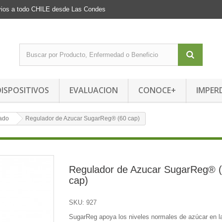
Envios a todo CHILE desde Las Condes
DISPOSITIVOS
EVALUACION
CONOCE+
IMPER
ado
Regulador de Azucar SugarReg® (60 cap)
Regulador de Azucar SugarReg® 
cap)
SKU:
927
SugarReg apoya los niveles normales de azúcar en l