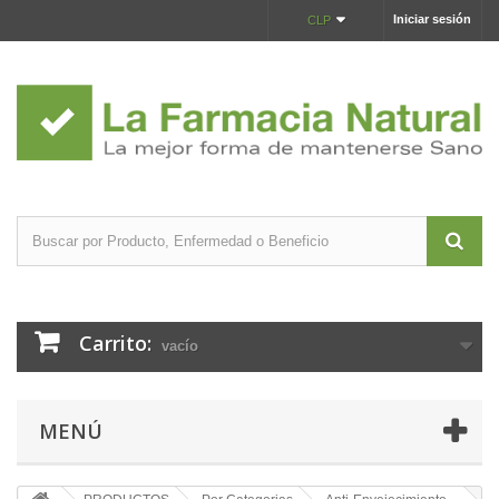
Iniciar sesión
CLP
Carrito:
vacío
MENÚ