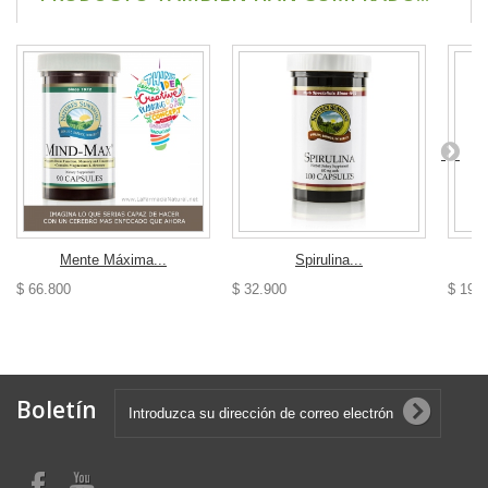
Mente Máxima...
Spirulina...
$ 66.800
$ 32.900
$ 19.
Boletín