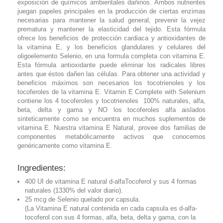
exposición de químicos ambientales dañinos. Ambos nutrientes
juegan papeles principales en la producción de ciertas enzimas
necesarias para mantener la salud general, prevenir la vejez
prematura y mantener la elasticidad del tejido. Esta fórmula
ofrece los beneficios de protección cardiaca y antioxidantes de
la vitamina E, y los beneficios glandulares y celulares del
oligoelemento Selenio, en una formula completa con vitamina E.
Esta fórmula antioxidante puede eliminar los radicales libres
antes que éstos dañen las células. Para obtener una actividad y
beneficios máximos son necesarios los tocotrienoles y los
tocoferoles de la vitamina E. Vitamin E Complete with Selenium
contiene los 4 tocoferoles y tocotrienoles 100% naturales, alfa,
beta, delta y gama y NO los tocoferoles alfa aislados
sinteticamente como se encuentra en muchos suplementos de
vitamina E. Nuestra vitamina E Natural, provee dos familias de
componentes metabólicamente activos que conocemos
genéricamente como vitamina E.
Ingredientes:
400 UI de vitamina E natural d-alfaTocoferol y sus 4 formas
naturales (1330% del valor diario).
25 mcg de Selenio quelado por capsula.
(La Vitamina E natural contenida en cada capsula es
d
-alfa-
tocoferol con sus 4 formas, alfa, beta, delta y gama, con la