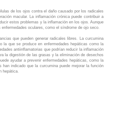
lulas de los ojos contra el daño causado por los radicales
eración macular. La inflamación crónica puede contribuir a
educir estos problemas y la inflamación en los ojos. Aunque
as enfermedades oculares, como el síndrome de ojo seco.
ancias que pueden generar radicales libres. La curcumina
como la que se produce en enfermedades hepáticas como la
iedades antiinflamatorias que podrían reducir la inflamación
ra la digestión de las grasas y la eliminación de desechos
 puede ayudar a prevenir enfermedades hepáticas, como la
ios han indicado que la curcumina puede mejorar la función
n hepática.