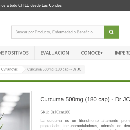
Envios a todo CHILE desde Las Condes
DISPOSITIVOS
EVALUACION
CONOCE+
IMPER
n Cvitanovic
Curcuma 500mg (180 cap) - Dr JC
Curcuma 500mg (180 cap) - Dr JC
SKU:
DrJCcm180
La curcuma es un fitonutriente altamente prom
propiedades inmunomoduladoras, además de dem