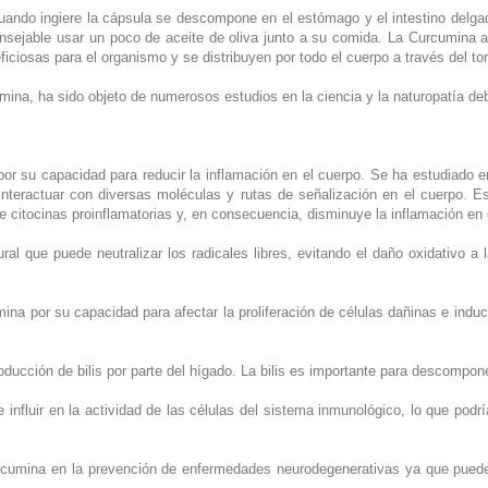
uando ingiere la cápsula se descompone en el estómago y el intestino delga
onsejable usar un poco de aceite de oliva junto a su comida. La Curcumina a
iciosas para el organismo y se distribuyen por todo el cuerpo a través del to
ina, ha sido objeto de numerosos estudios en la ciencia y la naturopatía deb
or su capacidad para reducir la inflamación en el cuerpo. Se ha estudiado en
 interactuar con diversas moléculas y rutas de señalización en el cuerpo. Est
 citocinas proinflamatorias y, en consecuencia, disminuye la inflamación en 
ral que puede neutralizar los radicales libres, evitando el daño oxidativo a 
ina por su capacidad para afectar la proliferación de células dañinas e induc
ducción de bilis por parte del hígado. La bilis es importante para descompone
 influir en la actividad de las células del sistema inmunológico, lo que pod
urcumina en la prevención de enfermedades neurodegenerativas ya que puede 