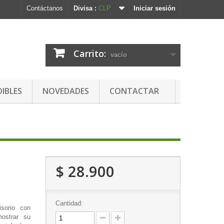
Contáctanos
Divisa :
CLP
Iniciar sesión
Carrito:
vacío
DIBLES
NOVEDADES
CONTACTAR
$ 28.900
Cantidad:
isorio con
ostrar su