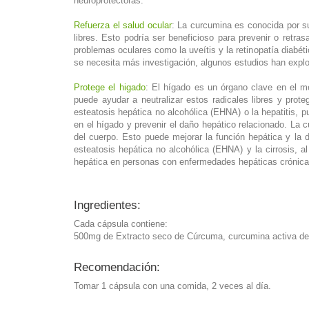
neuroprotectoras.
Refuerza el salud ocular
: La curcumina es conocida por su
libres. Esto podría ser beneficioso para prevenir o retra
problemas oculares como la uveítis y la retinopatía diabét
se necesita más investigación, algunos estudios han explo
Protege el higado
: El hígado es un órgano clave en el m
puede ayudar a neutralizar estos radicales libres y pro
esteatosis hepática no alcohólica (EHNA) o la hepatitis, pu
en el hígado y prevenir el daño hepático relacionado. La 
del cuerpo. Esto puede mejorar la función hepática y la
esteatosis hepática no alcohólica (EHNA) y la cirrosis, a
hepática en personas con enfermedades hepáticas crónicas
Ingredientes:
Cada cápsula contiene:
500mg de Extracto seco de Cúrcuma, curcumina activa de 
Recomendación:
Tomar 1 cápsula con una comida, 2 veces al día.