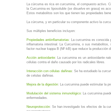
La cúrcuma es rica en curcumina, el compuesto activo. C
la Curcumina es liposoluble (se disuelve en grasa) es ac
Estos metabolitos son los que tienen las propiedades benef
La cúrcuma, y en particular su componente activo la curcum
Sus múltiples beneficios incluyen:
Propiedades antiinflamatorias
: La curcumina es conocida p
inflamatoria intestinal. La Curcumina, o sus metabolitos,
factor nuclear kappa B (NF-kB) que reduce la producción de
Acción antioxidante
: La curcumina es un antioxidante natu
células contra el daño causado por los radicales libres.
Interacción con células dañinas
: Se ha estudiado la curcum
de celulas dañinas.
Mejora de la digestión
: La curcumina puede estimular la pro
Modulación del sistema inmunológico
: La curcumina puede
enfermedades.
Neuroprotección
: Se han investigado los efectos de la c