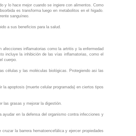
do y lo hace mejor cuando se ingiere con alimentos. Como
bsorbida es transforma luego en metabolitos en el higado.
rrente sanguíneo.
ido a sus beneficios para la salud.
 afecciones inflamatorias como la artritis y la enfermedad
o incluye la inhibición de las vías inflamatorias, como el
el cuerpo.
las células y las moléculas biológicas. Protegiendo asi las
ir la apoptosis (muerte celular programada) en ciertos tipos
r las grasas y mejorar la digestión.
ría ayudar en la defensa del organismo contra infecciones y
cruzar la barrera hematoencefálica y ejercer propiedades