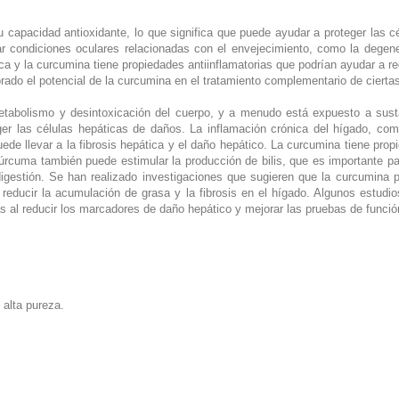
 capacidad antioxidante, lo que significa que puede ayudar a proteger las cé
sar condiciones oculares relacionadas con el envejecimiento, como la degen
ica y la curcumina tiene propiedades antiinflamatorias que podrían ayudar a r
rado el potencial de la curcumina en el tratamiento complementario de ciert
etabolismo y desintoxicación del cuerpo, y a menudo está expuesto a sust
teger las células hepáticas de daños. La inflamación crónica del hígado, 
ede llevar a la fibrosis hepática y el daño hepático. La curcumina tiene prop
cúrcuma también puede estimular la producción de bilis, que es importante pa
 digestión. Se han realizado investigaciones que sugieren que la curcumina
l reducir la acumulación de grasa y la fibrosis en el hígado. Algunos estud
 al reducir los marcadores de daño hepático y mejorar las pruebas de funció
alta pureza.