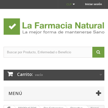
Iniciar sesión
CLP
Carrito:
vacío
MENÚ