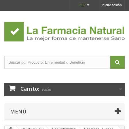
Iniciar sesión
CLP
Carrito:
vacío
MENÚ