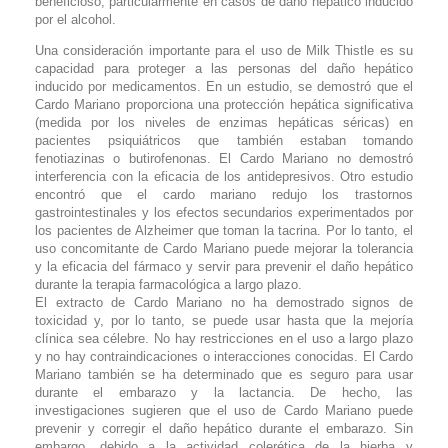
beneficioso, particularmente en casos de daño hepático inducido
por el alcohol.
Una consideración importante para el uso de Milk Thistle es su
capacidad para proteger a las personas del daño hepático
inducido por medicamentos. En un estudio, se demostró que el
Cardo Mariano proporciona una protección hepática significativa
(medida por los niveles de enzimas hepáticas séricas) en
pacientes psiquiátricos que también estaban tomando
fenotiazinas o butirofenonas. El Cardo Mariano no demostró
interferencia con la eficacia de los antidepresivos. Otro estudio
encontró que el cardo mariano redujo los trastornos
gastrointestinales y los efectos secundarios experimentados por
los pacientes de Alzheimer que toman la tacrina. Por lo tanto, el
uso concomitante de Cardo Mariano puede mejorar la tolerancia
y la eficacia del fármaco y servir para prevenir el daño hepático
durante la terapia farmacológica a largo plazo.
El extracto de Cardo Mariano no ha demostrado signos de
toxicidad y, por lo tanto, se puede usar hasta que la mejoría
clínica sea célebre. No hay restricciones en el uso a largo plazo
y no hay contraindicaciones o interacciones conocidas. El Cardo
Mariano también se ha determinado que es seguro para usar
durante el embarazo y la lactancia. De hecho, las
investigaciones sugieren que el uso de Cardo Mariano puede
prevenir y corregir el daño hepático durante el embarazo. Sin
embargo, debido a la actividad colerética de la hierba y