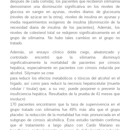
después de cada comida), los pacientes que recibieron silimarina
demostraron una disminución significativa en los niveles de
glucosa en sangre en ayunas, niveles diarios de glucosuria
(niveles de azúcar en la orina), niveles de insulina en ayunas y
media requerimientos exógenos de insulina (disminución de la
necesidad diaria de insulina de los pacientes). Además, los
niveles de colesterol total se redujeron significativamente en el
grupo de silimarina. No hubo tales cambios en el grupo no
tratado.
Además, un ensayo clínico doble ciego, aleatorizado y
controlado encontró que la silimarina disminuyó
significativamente la mortalidad de pacientes por cirrosis
hepática, especialmente en pacientes con cirrosis inducida por
alcohol. Silymarin se cree
para reducir los efectos metabólicos o tóxicos del alcohol en el
hígado, así como para reducir la necrosis hepatocelular (muerte
celular / tisular) que, a su vez, puede posponer o prevenir la
insuficiencia hepática. Resultados de la prueba de 41 meses que
involucró
170 pacientes encontraron que la tasa de supervivencia en el
grupo tratado con silimarina fue 49% más alta que el grupo
placebo: la reducción de la mortalidad fue más pronunciada en el
subgrupo de cirrosis alcohólica. Este estudio también confirma
que el tratamiento a largo plazo con Cardo Mariano es