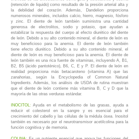
(retención de liquido) como resultado de la presión arterial alta y
la debilidad del corazón. Además, Dandelion proporciona
numerosos minerales, incluidos calcio, hierro, magnesio, fósforo
y zinc. El diente de león también suministra una cantidad
generosa de electrolitos, sodio y potasio, que ayudan a
estabilizar la respuesta del cuerpo al efecto diurético del diente
de león. Debido a su alto contenido mineral, el diente de león es
muy beneficioso para la anemia. El diente de león también
tiene efecto diurético. Debido a su alto contenido mineral, el
diente de león es muy beneficioso para la anemia. El diente de
león también es una rica fuente de vitaminas, incluyendo A, B1,
B2, B5 (ácido pantoténico), B6, C, E y P. El diente de león en
realidad proporciona más betacaroteno (vitamina A) que las
zanahorias, según la Encyclopedia of Common Natural
Ingredients. Además, los análisis de USDA de rutina muestran
que el diente de león contiene más vitamina B, C y D que la
mayoría de las otras verduras estándar.
INOCITOL:
Ayuda en el metabolismo de las grasas, ayuda a
reducir el colesterol en la sangre y es esencial para el
crecimiento del cabello y las células de la médula ósea. Inositol
también es necesario por el neurotransmisor acetilcolina para la
función cognitiva y de memoria.
COLINA:
Es un nutriente esencial que apoya las funciones del