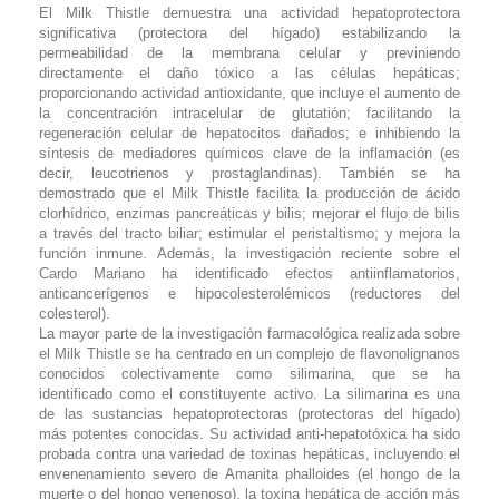
El Milk Thistle demuestra una actividad hepatoprotectora
significativa (protectora del hígado) estabilizando la
permeabilidad de la membrana celular y previniendo
directamente el daño tóxico a las células hepáticas;
proporcionando actividad antioxidante, que incluye el aumento de
la concentración intracelular de glutatión; facilitando la
regeneración celular de hepatocitos dañados; e inhibiendo la
síntesis de mediadores químicos clave de la inflamación (es
decir, leucotrienos y prostaglandinas). También se ha
demostrado que el Milk Thistle facilita la producción de ácido
clorhídrico, enzimas pancreáticas y bilis; mejorar el flujo de bilis
a través del tracto biliar; estimular el peristaltismo; y mejora la
función inmune. Además, la investigación reciente sobre el
Cardo Mariano ha identificado efectos antiinflamatorios,
anticancerígenos e hipocolesterolémicos (reductores del
colesterol).
La mayor parte de la investigación farmacológica realizada sobre
el Milk Thistle se ha centrado en un complejo de flavonolignanos
conocidos colectivamente como silimarina, que se ha
identificado como el constituyente activo. La silimarina es una
de las sustancias hepatoprotectoras (protectoras del hígado)
más potentes conocidas. Su actividad anti-hepatotóxica ha sido
probada contra una variedad de toxinas hepáticas, incluyendo el
envenenamiento severo de Amanita phalloides (el hongo de la
muerte o del hongo venenoso), la toxina hepática de acción más