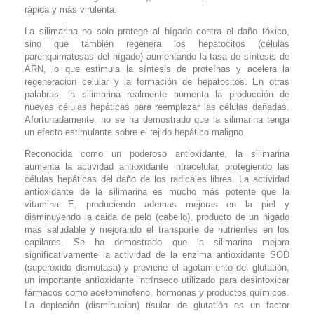
rápida y más virulenta.
La silimarina no solo protege al hígado contra el daño tóxico,
sino que también regenera los hepatocitos (células
parenquimatosas del hígado) aumentando la tasa de síntesis de
ARN, lo que estimula la síntesis de proteínas y acelera la
regeneración celular y la formación de hepatocitos. En otras
palabras, la silimarina realmente aumenta la producción de
nuevas células hepáticas para reemplazar las células dañadas.
Afortunadamente, no se ha demostrado que la silimarina tenga
un efecto estimulante sobre el tejido hepático maligno.
Reconocida como un poderoso antioxidante, la silimarina
aumenta la actividad antioxidante intracelular, protegiendo las
células hepáticas del daño de los radicales libres. La actividad
antioxidante de la silimarina es mucho más potente que la
vitamina E, produciendo ademas mejoras en la piel y
disminuyendo la caida de pelo (cabello), producto de un higado
mas saludable y mejorando el transporte de nutrientes en los
capilares. Se ha demostrado que la silimarina mejora
significativamente la actividad de la enzima antioxidante SOD
(superóxido dismutasa) y previene el agotamiento del glutatión,
un importante antioxidante intrínseco utilizado para desintoxicar
fármacos como acetominofeno, hormonas y productos químicos.
La depleción (disminucion) tisular de glutatión es un factor