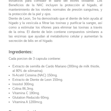
esfuerzos para combatir el daño del estrés oxidante. Los
Beneficios de la NAC incluyen la protección al hígado, el
mantenimiento de los niveles normales de presión sanguínea, y
la protección de la piel y ojos.
Diente de Leon, Se ha demostrado que el diente de león ayuda al
hígado y la vesícula a filtrar las toxinas y purificar la sangre, así
como a estimular los riñones para eliminar las toxinas a través
de la orina. El diente de león contiene compuestos similares a
las enzimas que ayudan al metabolismo celular y aumentan la
secreción de bilis en el hígado.
Ingredientes:
Cada porcion de 3 capsula contiene:
Extracto de semilla de Cardo Mariano (300mg de milk thistle,
al 80% de silimarina).
N-Acetil Cisteina (NAC) 150mg.
Extracto de Diente de Leon 150mg.
Inositol 300mg.
Colina 86,3mg.
Vitamina C 180mg.
Glutation Reducido 60mg.
Vitamina A 1200mcg.