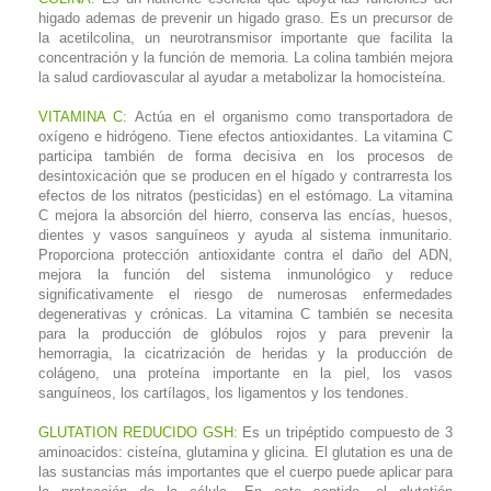
higado ademas de prevenir un higado graso. Es un precursor de
la acetilcolina, un neurotransmisor importante que facilita la
concentración y la función de memoria. La colina también mejora
la salud cardiovascular al ayudar a metabolizar la homocisteína.
VITAMINA C:
Actúa en el organismo como transportadora de
oxígeno e hidrógeno. Tiene efectos antioxidantes. La vitamina C
participa también de forma decisiva en los procesos de
desintoxicación que se producen en el hígado y contrarresta los
efectos de los nitratos (pesticidas) en el estómago. La vitamina
C mejora la absorción del hierro, conserva las encías, huesos,
dientes y vasos sanguíneos y ayuda al sistema inmunitario.
Proporciona protección antioxidante contra el daño del ADN,
mejora la función del sistema inmunológico y reduce
significativamente el riesgo de numerosas enfermedades
degenerativas y crónicas. La vitamina C también se necesita
para la producción de glóbulos rojos y para prevenir la
hemorragia, la cicatrización de heridas y la producción de
colágeno, una proteína importante en la piel, los vasos
sanguíneos, los cartílagos, los ligamentos y los tendones.
GLUTATION REDUCIDO GSH:
Es un tripéptido compuesto de 3
aminoacidos: cisteína, glutamina y glicina. El glutation es una de
las sustancias más importantes que el cuerpo puede aplicar para