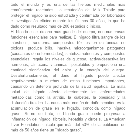
todo el mundo y es una de las hierbas medicinales más
comúnmente recetadas. La reputación del Milk Thistle para
proteger el hígado ha sido estudiada y confirmada por laboratorio
e investigación clínica durante los últimos 30 años, lo que ha
dado como resultado más de 200 estudios clínicos.
El hígado es el órgano más grande del cuerpo, con numerosas
funciones esenciales para realizar. El hígado filtra sangre de los
intestinos, transforma compuestos tóxicos en sustancias no
tóxicas, produce bilis, inactiva microorganismos patógenos
(causantes de enfermedades), sintetiza nutrientes y compuestos
esenciales, regula los niveles de glucosa, activa/desactiva las
hormonas, almacena vitaminas liposolubles y proporciona una
cantidad significativa del calor y la energía del cuerpo.
Desafortunadamente, el daño al hígado puede afectar
negativamente a muchas de estas funciones importantes,
causando un deterioro profundo de la salud hepática. La mala
salud del hígado afecta directamente las enfermedades
metabólicas como la artritis, la diabetes, la obesidad y la
disfunción tiroidea. La causa más común de daño hepático es la
acumulación de grasa en el hígado, conocida como hígado
graso. Si no se trata, el hígado graso puede progresar a
inflamación del hígado, fibrosis, hepatitis y cirrosis. La American
Liver Foundation calcula que más del 50% de la población de
más de 50 años tiene un "hígado graso".