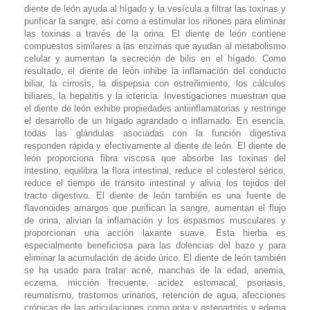
diente de león ayuda al hígado y la vesícula a filtrar las toxinas y
purificar la sangre, así como a estimular los riñones para eliminar
las toxinas a través de la orina. El diente de león contiene
compuestos similares a las enzimas que ayudan al metabolismo
celular y aumentan la secreción de bilis en el hígado. Como
resultado, el diente de león inhibe la inflamación del conducto
biliar, la cirrosis, la dispepsia con estreñimiento, los cálculos
biliares, la hepatitis y la ictericia. Investigaciones muestran que
el diente de león exhibe propiedades antiinflamatorias y restringe
el desarrollo de un hígado agrandado o inflamado. En esencia,
todas las glándulas asociadas con la función digestiva
responden rápida y efectivamente al diente de león. El diente de
león proporciona fibra viscosa que absorbe las toxinas del
intestino, equilibra la flora intestinal, reduce el colesterol sérico,
reduce el tiempo de tránsito intestinal y alivia los tejidos del
tracto digestivo. El diente de león también es una fuente de
flavonoides amargos que purifican la sangre, aumentan el flujo
de orina, alivian la inflamación y los espasmos musculares y
proporcionan una acción laxante suave. Esta hierba es
especialmente beneficiosa para las dolencias del bazo y para
eliminar la acumulación de ácido úrico. El diente de león también
se ha usado para tratar acné, manchas de la edad, anemia,
eczema, micción frecuente, acidez estomacal, psoriasis,
reumatismo, trastornos urinarios, retención de agua, afecciones
crónicas de las articulaciones como gota y osteoartritis y edema