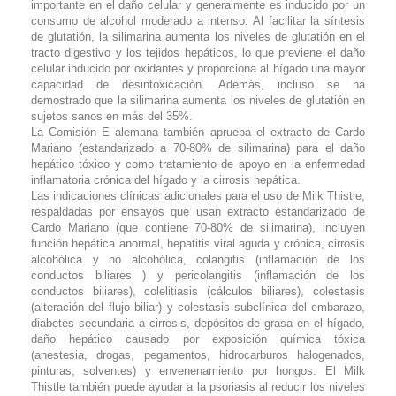
importante en el daño celular y generalmente es inducido por un
consumo de alcohol moderado a intenso. Al facilitar la síntesis
de glutatión, la silimarina aumenta los niveles de glutatión en el
tracto digestivo y los tejidos hepáticos, lo que previene el daño
celular inducido por oxidantes y proporciona al hígado una mayor
capacidad de desintoxicación. Además, incluso se ha
demostrado que la silimarina aumenta los niveles de glutatión en
sujetos sanos en más del 35%.
La Comisión E alemana también aprueba el extracto de Cardo
Mariano (estandarizado a 70-80% de silimarina) para el daño
hepático tóxico y como tratamiento de apoyo en la enfermedad
inflamatoria crónica del hígado y la cirrosis hepática.
Las indicaciones clínicas adicionales para el uso de Milk Thistle,
respaldadas por ensayos que usan extracto estandarizado de
Cardo Mariano (que contiene 70-80% de silimarina), incluyen
función hepática anormal, hepatitis viral aguda y crónica, cirrosis
alcohólica y no alcohólica, colangitis (inflamación de los
conductos biliares ) y pericolangitis (inflamación de los
conductos biliares), colelitiasis (cálculos biliares), colestasis
(alteración del flujo biliar) y colestasis subclínica del embarazo,
diabetes secundaria a cirrosis, depósitos de grasa en el hígado,
daño hepático causado por exposición química tóxica
(anestesia, drogas, pegamentos, hidrocarburos halogenados,
pinturas, solventes) y envenenamiento por hongos. El Milk
Thistle también puede ayudar a la psoriasis al reducir los niveles