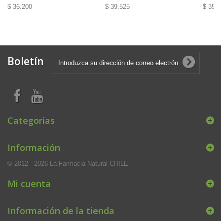
$ 36.200
$ 39.525
$ 35.
Boletín
Categorías
Información
© 2012 - 2026 La Farmacia Natural CHILE
Mi cuenta
Información de la tienda