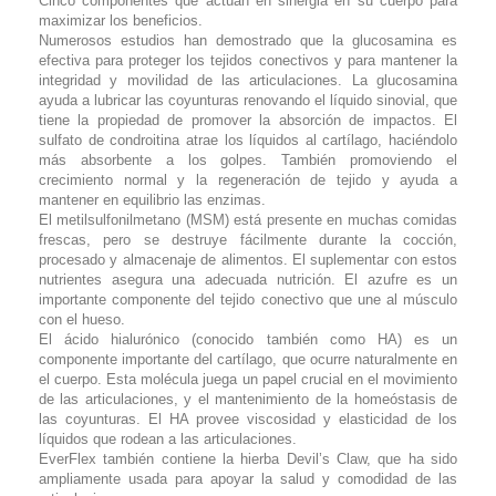
Cinco componentes que actuan en sinergia en su cuerpo para
maximizar los beneficios.
Numerosos estudios han demostrado que la glucosamina es
efectiva para proteger los tejidos conectivos y para mantener la
integridad y movilidad de las articulaciones. La glucosamina
ayuda a lubricar las coyunturas renovando el líquido sinovial, que
tiene la propiedad de promover la absorción de impactos. El
sulfato de condroitina atrae los líquidos al cartílago, haciéndolo
más absorbente a los golpes. También promoviendo el
crecimiento normal y la regeneración de tejido y ayuda a
mantener en equilibrio las enzimas.
El metilsulfonilmetano (MSM) está presente en muchas comidas
frescas, pero se destruye fácilmente durante la cocción,
procesado y almacenaje de alimentos. El suplementar con estos
nutrientes asegura una adecuada nutrición. El azufre es un
importante componente del tejido conectivo que une al músculo
con el hueso.
El ácido hialurónico (conocido también como HA) es un
componente importante del cartílago, que ocurre naturalmente en
el cuerpo. Esta molécula juega un papel crucial en el movimiento
de las articulaciones, y el mantenimiento de la homeóstasis de
las coyunturas. El HA provee viscosidad y elasticidad de los
líquidos que rodean a las articulaciones.
EverFlex también contiene la hierba Devil’s Claw, que ha sido
ampliamente usada para apoyar la salud y comodidad de las