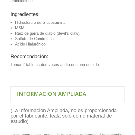
articulaciones.
Ingredientes:
Hidrocloruro de Glucosamina,
MSM,
Raíz de garra de diablo (devil’s claw),
Sulfato de Condroitina
Acido Hialurónico.
Recomendación:
Tomar 2 tabletas dos veces al día con una comida.
INFORMACIÓN AMPLIADA
(La Informacion Ampliada, no es proporcionada
por el fabricante, leala solo como material de
estudio)
La osteoartritis es conocida como una enfermedad degenerativa