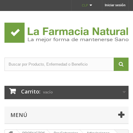
Iniciar sesión
CLP
Carrito:
vacío
MENÚ