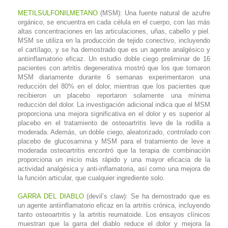
METILSULFONILMETANO
(MSM): Una fuente natural de azufre
orgánico, se encuentra en cada célula en el cuerpo, con las más
altas concentraciones en las articulaciones, uñas, cabello y piel.
MSM se utiliza en la producción de tejido conectivo, incluyendo
el cartílago, y se ha demostrado que es un agente analgésico y
antiinflamatorio eficaz. Un estudio doble ciego preliminar de 16
pacientes con artritis degenerativa mostró que los que tomaron
MSM diariamente durante 6 semanas experimentaron una
reducción del 80% en el dolor, mientras que los pacientes que
recibieron un placebo reportaron solamente una mínima
reducción del dolor. La investigación adicional indica que el MSM
proporciona una mejora significativa en el dolor y es superior al
placebo en el tratamiento de osteoartritis leve de la rodilla a
moderada. Además, un doble ciego, aleatorizado, controlado con
placebo de glucosamina y MSM para el tratamiento de leve a
moderada osteoartritis encontró que la terapia de combinación
proporciona un inicio más rápido y una mayor eficacia de la
actividad analgésica y anti-inflamatoria, así como una mejora de
la función articular, que cualquier ingrediente solo.
GARRA DEL DIABLO
(devil’s claw): Se ha demostrado que es
un agente antiinflamatorio eficaz en la artritis crónica, incluyendo
tanto osteoartritis y la artritis reumatoide. Los ensayos clínicos
muestran que la garra del diablo reduce el dolor y mejora la