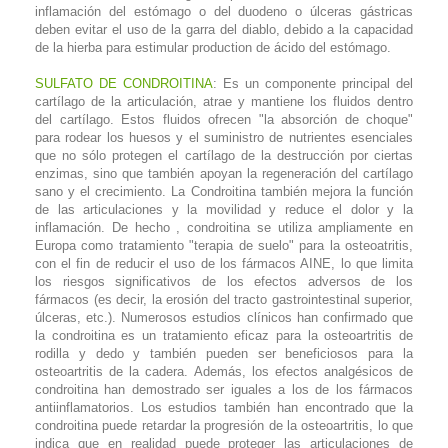
inflamación del estómago o del duodeno o úlceras gástricas
deben evitar el uso de la garra del diablo, debido a la capacidad
de la hierba para estimular production de ácido del estómago.
SULFATO DE CONDROITINA
: Es un componente principal del
cartílago de la articulación, atrae y mantiene los fluidos dentro
del cartílago. Estos fluidos ofrecen "la absorción de choque"
para rodear los huesos y el suministro de nutrientes esenciales
que no sólo protegen el cartílago de la destrucción por ciertas
enzimas, sino que también apoyan la regeneración del cartílago
sano y el crecimiento. La Condroitina también mejora la función
de las articulaciones y la movilidad y reduce el dolor y la
inflamación. De hecho , condroitina se utiliza ampliamente en
Europa como tratamiento "terapia de suelo" para la osteoatritis,
con el fin de reducir el uso de los fármacos AINE, lo que limita
los riesgos significativos de los efectos adversos de los
fármacos (es decir, la erosión del tracto gastrointestinal superior,
úlceras, etc.). Numerosos estudios clínicos han confirmado que
la condroitina es un tratamiento eficaz para la osteoartritis de
rodilla y dedo y también pueden ser beneficiosos para la
osteoartritis de la cadera. Además, los efectos analgésicos de
condroitina han demostrado ser iguales a los de los fármacos
antiinflamatorios. Los estudios también han encontrado que la
condroitina puede retardar la progresión de la osteoartritis, lo que
indica que en realidad puede proteger las articulaciones de