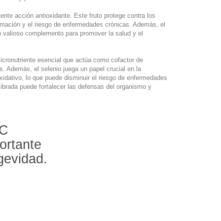
nte acción antioxidante. Este fruto protege contra los
lamación y el riesgo de enfermedades crónicas. Además, el
 un valioso complemento para promover la salud y el
icronutriente esencial que actúa como cofactor de
es. Además, el selenio juega un papel crucial en la
oxidativo, lo que puede disminuir el riesgo de enfermedades
ibrada puede fortalecer las defensas del organismo y
AC
ortante
ngevidad.