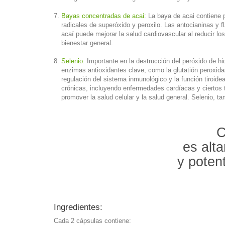
Bayas concentradas de acai
: La baya de acai contiene 
radicales de superóxido y peroxilo. Las antocianinas y
acaí puede mejorar la salud cardiovascular al reducir lo
bienestar general.
Selenio
: Importante en la destrucción del peróxido de 
enzimas antioxidantes clave, como la glutatión peroxidasa
regulación del sistema inmunológico y la función tiroide
crónicas, incluyendo enfermedades cardíacas y ciertos t
promover la salud celular y la salud general. Selenio, 
C
es alt
y potent
Ingredientes:
Cada 2 cápsulas contiene: