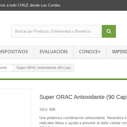
Envios a todo CHILE desde Las Condes
DISPOSITIVOS
EVALUACION
CONOCE+
IMPER
iento
Super ORAC Antioxidante (90 Cap)
Super ORAC Antioxidante (90 Cap
SKU:
808
Una poderosa combinación antioxidante. Neutraliza l
radicales libres y ayuda a prevenir el daño celular co