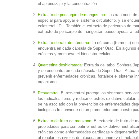
el aprendizaje y la concentración.
Extracto de pericarpio de mangostino
: Los xantones de 
especial para apoyar el sistema circulatorio, y se enc
colesterol LDL. También el extracto de pericarpio de ma
extracto de pericarpio de mangostán puede ayudar a red
Extracto de raíz de cúrcuma
: La cúrcuma (turmeric) con
encuentra en cada cápsula de Super Orac. En algunos e
crónicas y promueve el bienestar celular
Quercetina deshidratada
: Extraida del arbol Sophora Ja
y se encuentra en cada cápsula de Super Orac. Actúa neu
prevenir enfermedades crónicas, fortalece el sistema in
organismo
Resveratrol
: El resveratrol protege los sistemas nervios
los radicales libres y reducir el estrés oxidativo celul
se ha asociado con la prevención de enfermedades degen
biológicas lo convierte en un prometedor compuesto pa
Extracto de fruto de manzana
: El extracto de fruto de
propiedades para combatir el estrés oxidativo neutraliza
crónicas como enfermedades cardíacas y degeneración c
al regular los niveles de glucosa en sangre y el metabol