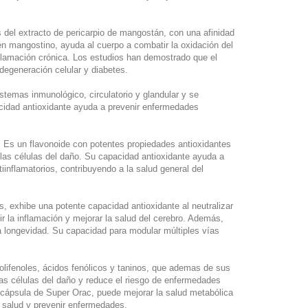
del extracto de pericarpio de mangostán, con una afinidad
n mangostino, ayuda al cuerpo a combatir la oxidación del
nflamación crónica. Los estudios han demostrado que el
egeneración celular y diabetes.
stemas inmunológico, circulatorio y glandular y se
cidad antioxidante ayuda a prevenir enfermedades
o. Es un flavonoide con potentes propiedades antioxidantes
 las células del daño. Su capacidad antioxidante ayuda a
inflamatorios, contribuyendo a la salud general del
as, exhibe una potente capacidad antioxidante al neutralizar
ir la inflamación y mejorar la salud del cerebro. Además,
a longevidad. Su capacidad para modular múltiples vías
olifenoles, ácidos fenólicos y taninos, que ademas de sus
 las células del daño y reduce el riesgo de enfermedades
cápsula de Super Orac, puede mejorar la salud metabólica
a salud y prevenir enfermedades.