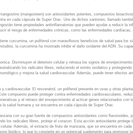
mangostino (mangosteen) son antioxidantes potentes, compuestos bioactivos 
uentra en cada cápsula de Super Orac. Uno de dichos xantones, llamado tambié
ngostán tiene propiedades antiinflamatorias que pueden ayudar a reducir la i
ucir el riesgo de enfermedades crónicas, como las enfermedades cardíacas, d
tiene curcumina, un polifenol con maravillosos beneficios de salud para los si
studios, la curcumina ha mostrado inhibir el daño oxidante del ADN. Su capa
ponica. Disminuyen el deterioro celular y retrasa los signos de envejecimient
tralizando los radicales libres, reduciendo el estrés oxidativo y protegiendo
munológico y mejora la salud cardiovascular. Además, puede tener efectos anti
o y cardiovascular. El resveratrol, un polifenol presente en uvas y otras plant
ar. Este compuesto puede proteger contra enfermedades cardiovasculares, reduc
erativas y el retraso del envejecimiento al activar genes relacionados con l
ra la salud humana y se encuentra en cada cápsula de Super Orac.
 manzana con su gran fuente de compuestos antioxidantes como flavonoides, p
ndo los radicales libres, proteje el corazon. Esta acción antioxidante protege
elular. Además, el extracto de fruto de manzana, que se encuentra en cada 
ismo lipídico, lo que lo convierte en un potencial suplemento para promover l