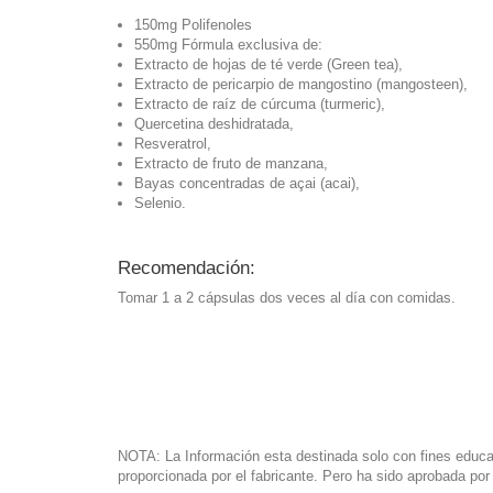
150mg Polifenoles
550mg Fórmula exclusiva de:
Extracto de hojas de té verde (Green tea),
Extracto de pericarpio de mangostino (mangosteen),
Extracto de raíz de cúrcuma (turmeric),
Quercetina deshidratada,
Resveratrol,
Extracto de fruto de manzana,
Bayas concentradas de açai (acai),
Selenio.
Recomendación:
Tomar 1 a 2 cápsulas dos veces al día con comidas.
NOTA: La Información esta destinada solo con fines educati
proporcionada por el fabricante. Pero ha sido aprobada po