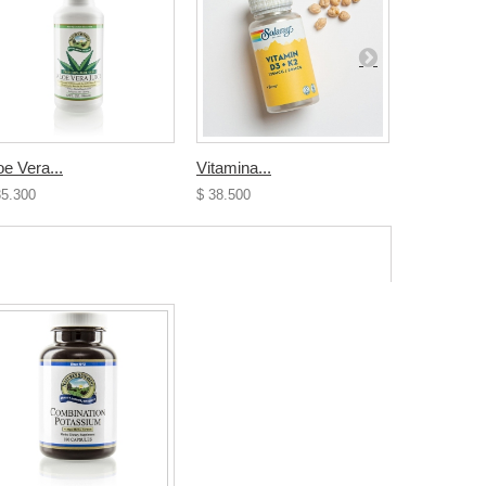
oe Vera...
Vitamina...
Vitamina D
35.300
$ 38.500
$ 23.900
$ 