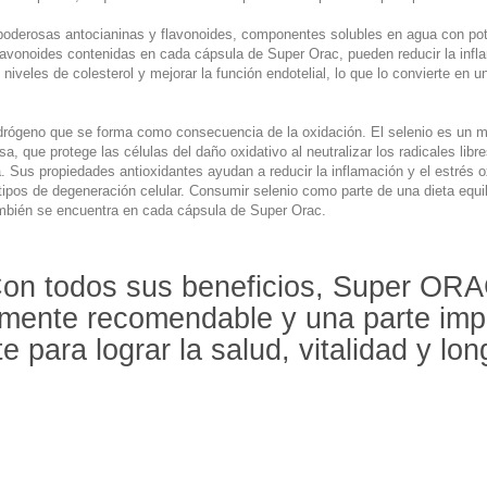
poderosas antocianinas y flavonoides, componentes solubles en agua con pote
 flavonoides contenidas en cada cápsula de Super Orac, pueden reducir la inf
s niveles de colesterol y mejorar la función endotelial, lo que lo convierte en
hidrógeno que se forma como consecuencia de la oxidación. El selenio es un m
, que protege las células del daño oxidativo al neutralizar los radicales libr
a. Sus propiedades antioxidantes ayudan a reducir la inflamación y el estrés 
ipos de degeneración celular. Consumir selenio como parte de una dieta equil
también se encuentra en cada cápsula de Super Orac.
on todos sus beneficios, Super OR
amente recomendable y una parte imp
e para lograr la salud, vitalidad y lo