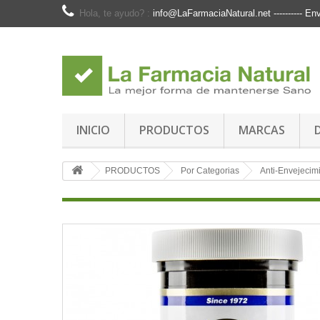
Hola, te ayudo? :
info@LaFarmaciaNatural.net ---------- 
INICIO
PRODUCTOS
MARCAS
PRODUCTOS
Por Categorias
Anti-Envejecim