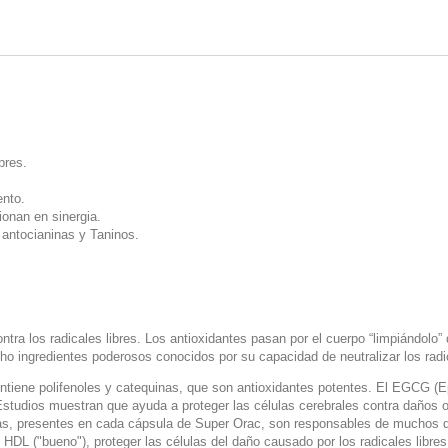
bres.
ento.
ionan en sinergia.
 antocianinas y Taninos.
tra los radicales libres. Los antioxidantes pasan por el cuerpo “limpiándolo” 
 ingredientes poderosos conocidos por su capacidad de neutralizar los radic
contiene polifenoles y catequinas, que son antioxidantes potentes. El EGCG (
tudios muestran que ayuda a proteger las células cerebrales contra daños oxi
as, presentes en cada cápsula de Super Orac, son responsables de muchos d
l HDL ("bueno"), proteger las células del daño causado por los radicales libres