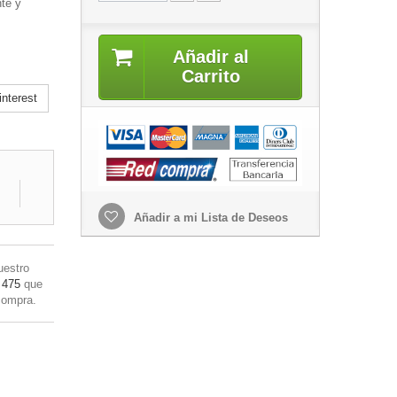
te y
Añadir al
Carrito
nterest
Añadir a mi Lista de Deseos
uestro
 475
que
compra.