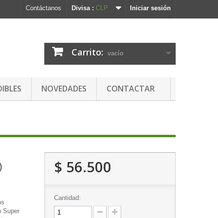
Contáctanos
Divisa :
CLP
Iniciar sesión
Carrito:
vacío
DIBLES
NOVEDADES
CONTACTAR
$ 56.500
)
Cantidad:
os
n Super