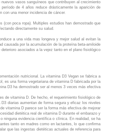
n de nuevos vasos sanguíneos que contribuyen al crecimiento
n período de 4 años reduce drásticamente la aparición de
an con una menor incidencia de cáncer.
tos (con poca ropa). Multiples estudios han demostrado que
afectando directamente su salud.
nduce a una vida mas longeva y mejor salud al evitan la
dad causada por la acumulación de la proteína beta-amiloide
eterioro asociados a la vejez tanto en el plano fisiológico
ementación nutricional. La vitamina D3 Vegan se fabrica a
ol, es una forma vegetariana de vitamina D fabricada por la
tamina D3 ha demostrado ser al menos 3 veces más efectiva
s de vitamina D. De hecho, el requerimiento fisiológico de
 D3 diarias aumentan de forma segura y eficaz los niveles
 de vitamina D parece ser la forma más efectiva de mejorar
cesidad dietética real de vitamina D durante el embarazo y
 ninguna evidencia científica o clínica. En realidad, se ha
lantes tanto en madres como en lactantes, lo que confirma
ar que las ingestas dietéticas actuales de referencia para