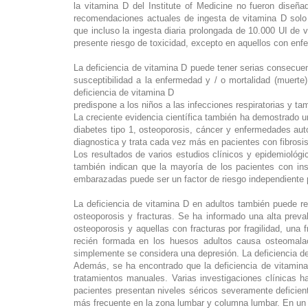
la vitamina D del Institute of Medicine no fueron diseñ
recomendaciones actuales de ingesta de vitamina D sol
que incluso la ingesta diaria prolongada de 10.000 UI de 
presente riesgo de toxicidad, excepto en aquellos con en
La deficiencia de vitamina D puede tener serias consecuen
susceptibilidad a la enfermedad y / o mortalidad (muerte
deficiencia de vitamina D
predispone a los niños a las infecciones respiratorias y t
La creciente evidencia científica también ha demostrado u
diabetes tipo 1, osteoporosis, cáncer y enfermedades auto
diagnostica y trata cada vez más en pacientes con fibrosis
Los resultados de varios estudios clínicos y epidemiológi
también indican que la mayoría de los pacientes con ins
embarazadas puede ser un factor de riesgo independiente 
La deficiencia de vitamina D en adultos también puede re
osteoporosis y fracturas. Se ha informado una alta preva
osteoporosis y aquellas con fracturas por fragilidad, una
recién formada en los huesos adultos causa osteomala
simplemente se considera una depresión. La deficiencia de
Además, se ha encontrado que la deficiencia de vitamina
tratamientos manuales. Varias investigaciones clínicas 
pacientes presentan niveles séricos severamente deficient
más frecuente en la zona lumbar y columna lumbar. En un 