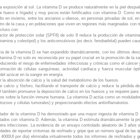
la exposición al sol. La vitamina D se produce naturalmente en la piel despu
e huevo e hígado) y muy pocos están fortificados con vitamina D. Como res
o en invierno, entre los ancianos u obesos, en personas privadas de sol, en 
ntro de la casa y en poblaciones que viven en regiones más marginadas con m
incluso con
factor de protección solar (SPF8) de solo 8 reduce la producción de vitam
iramina y colestipol) y los anticonvulsivos (es decir, fenobarbital) pueden cau
ancia de la vitamina D se han expandido dramáticamente, con los últimos des
vitamina D no solo es reconocida por su papel crucial en la promoción de la 
duciendo el riesgo de enfermedades infecciosas y crónicas como el cáncer y fa
formación de células sanguíneas, actividad cardíaca y fuerza muscular ó
del azúcar en la sangre en energía.
 la absorción de calcio y la salud del metabolismo de los huesos.
de calcio y fósforo, facilitando el transporte de calcio y reduce la pérdida d
D también promueve la deposición de calcio en los huesos y se requiere para l
dos sobre la función inmune humana. La vitamina D actúa como un modulador
tozoos y células tumorales) y proporcionando efectos antiinflamatorios.
lador de la vitamina D ha demostrado que una mayor ingesta de vitamina D s
tratados con vitamina D. Además, la vitamina D estimula dramáticamente la
 contra infecciones. La evidencia de un ensayo controlado aleatorio de 3 años
dades de reportar síntomas de resfriado y gripe que un número igual de las q
4000UI por día) eliminaba virtualmente todos los informes de resfriados y g