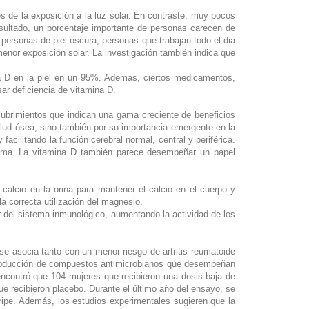
és de la exposición a la luz solar. En contraste, muy pocos
ultado, un porcentaje importante de personas carecen de
personas de piel oscura, personas que trabajan todo el dia
enor exposición solar. La investigación también indica que
ina D en la piel en un 95%. Además, ciertos medicamentos,
sar deficiencia de vitamina D.
cubrimientos que indican una gama creciente de beneficios
salud ósea, sino también por su importancia emergente en la
cilitando la función cerebral normal, central y periférica.
ptima. La vitamina D también parece desempeñar un papel
e calcio en la orina para mantener el calcio en el cuerpo y
a correcta utilización del magnesio.
 del sistema inmunológico, aumentando la actividad de los
e asocia tanto con un menor riesgo de artritis reumatoide
 producción de compuestos antimicrobianos que desempeñan
 encontró que 104 mujeres que recibieron una dosis baja de
ue recibieron placebo. Durante el último año del ensayo, se
ripe. Además, los estudios experimentales sugieren que la