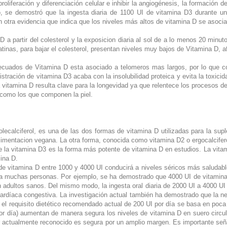
 proliferación y diferenciación celular e inhibir la angiogénesis, la formació
o, se demostró que la ingesta diaria de 1100 UI de vitamina D3 durante u
an otra evidencia que indica que los niveles más altos de vitamina D se asoci
D a partir del colesterol y la exposicion diaria al sol de a lo menos 20 minu
tinas, para bajar el colesterol, presentan niveles muy bajos de Vitamina D, 
ecuados de Vitamina D esta asociado a telomeros mas largos, por lo que co
stración de vitamina D3 acaba con la insolubilidad proteica y evita la toxici
itamina D resulta clave para la longevidad ya que relentece los procesos de d
s como los que componen la piel.
calciferol, es una de las dos formas de vitamina D utilizadas para la supl
 alimentacion vegana. La otra forma, conocida como vitamina D2 o ergocalcifer
que la vitamina D3 es la forma más potente de vitamina D en estudios. La vi
mina D.
e vitamina D entre 1000 y 4000 UI conducirá a niveles séricos más saludable
ra muchas personas. Por ejemplo, se ha demostrado que 4000 UI de vitamina
 adultos sanos. Del mismo modo, la ingesta oral diaria de 2000 UI a 4000 UI
 cardíaca congestiva. La investigación actual también ha demostrado que la ne
 el requisito dietético recomendado actual de 200 UI por día se basa en poca o
or día) aumentan de manera segura los niveles de vitamina D en suero circu
or actualmente reconocido es segura por un amplio margen. Es importante señal