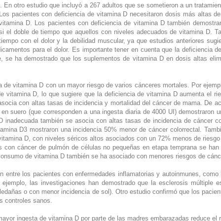
. En otro estudio que incluyó a 267 adultos que se sometieron a un tratamient
 Los pacientes con deficiencia de vitamina D necesitaron dosis más altas d
vitamina D. Los pacientes con deficiencia de vitamina D también demostrar
si el doble de tiempo que aquellos con niveles adecuados de vitamina D. T
iempo con el dolor y la debilidad muscular, ya que estudios anteriores sugi
dicamentos para el dolor. Es importante tener en cuenta que la deficiencia
e, se ha demostrado que los suplementos de vitamina D en dosis altas elim
ncia de vitamina D con un mayor riesgo de varios cánceres mortales. Por ejemp
 de vitamina D, lo que sugiere que la deficiencia de vitamina D aumenta el 
asocia con altas tasas de incidencia y mortalidad del cáncer de mama. De a
a D en suero (que corresponden a una ingesta diaria de 4000 UI) demostraro
D inadecuada también se asocia con altas tasas de incidencia de cáncer col
itamina D3 mostraron una incidencia 50% menor de cáncer colorrectal. Tamb
 vitamina D, con niveles séricos altos asociados con un 72% menos de riesg
 con cáncer de pulmón de células no pequeñas en etapa temprana se han 
 consumo de vitamina D también se ha asociado con menores riesgos de cán
 entre los pacientes con enfermedades inflamatorias y autoinmunes, como la e
or ejemplo, las investigaciones han demostrado que la esclerosis múltiple
ledañas o con menor incidencia de sol). Otro estudio confirmó que los pacient
os controles sanos.
ayor ingesta de vitamina D por parte de las madres embarazadas reduce el 