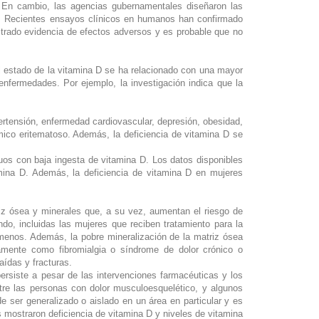
D. En cambio, las agencias gubernamentales diseñaron las
. Recientes ensayos clínicos en humanos han confirmado
ostrado evidencia de efectos adversos y es probable que no
el estado de la vitamina D se ha relacionado con una mayor
enfermedades. Por ejemplo, la investigación indica que la
ertensión, enfermedad cardiovascular, depresión, obesidad,
émico eritematoso. Además, la deficiencia de vitamina D se
duos con baja ingesta de vitamina D. Los datos disponibles
amina D. Además, la deficiencia de vitamina D en mujeres
riz ósea y minerales que, a su vez, aumentan el riesgo de
do, incluidas las mujeres que reciben tratamiento para la
o menos. Además, la pobre mineralización de la matriz ósea
mente como fibromialgia o síndrome de dolor crónico o
aídas y fracturas.
rsiste a pesar de las intervenciones farmacéuticas y los
tre las personas con dolor musculoesquelético, y algunos
e ser generalizado o aislado en un área en particular y es
mostraron deficiencia de vitamina D y niveles de vitamina