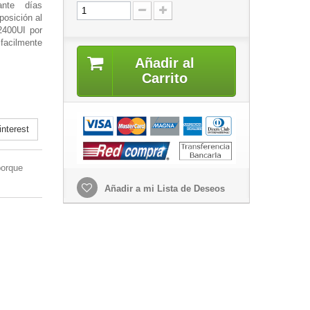
rante días
posición al
2400UI por
facilmente
Añadir al
Carrito
nterest
porque
Añadir a mi Lista de Deseos