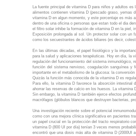
La fuente principal de vitamina D para niños y adultos es 
alimentos contienen vitamina D (pescado graso, yemas d
vitamina D en algun momento, y este porcentaje es más alt
dentro de una oficina o personas que estan todo el dia de
el filtro solar inhibe la formación de vitamina D en la piel, 
Exposición prolongada al sol. Un protector solar con un 
como los secuestrantes de ácidos biliares (es decir, colest
En las últimas décadas, el papel fisiológico y la import
para la salud y aplicaciones terapéuticas. Hoy en día, la 
regulación del funcionamiento del sistema inmunológico, re
función del sistema nervioso, coagulación sanguínea y 
importante en el metabolismo de la glucosa: la conversión 
Quizás la función más conocida de la vitamina D es regular
Para ello, la vitamina D favorece la absorción intestinal 
ahorrar las reservas de calcio en los huesos. La vitamina 
Sin embargo, la vitamina D también ejerce efectos profun
macrófagos (glóbulos blancos que destruyen bacterias, pro
Una investigación reciente sobre el potencial inmunomodu
como con una mejora clínica significativa en pacientes 
un papel crucial en la protección del tracto respiratorio
vitamina D (800 UI por día) tenían 3 veces menos probabili
encontró que una dosis más alta de vitamina D (2000UI a 