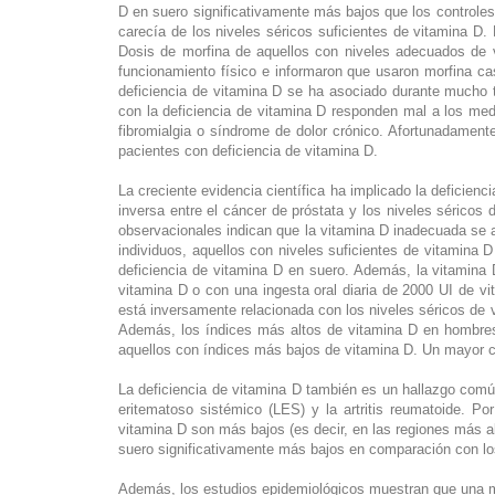
D en suero significativamente más bajos que los controles
carecía de los niveles séricos suficientes de vitamina D.
Dosis de morfina de aquellos con niveles adecuados de 
funcionamiento físico e informaron que usaron morfina ca
deficiencia de vitamina D se ha asociado durante mucho t
con la deficiencia de vitamina D responden mal a los me
fibromialgia o síndrome de dolor crónico. Afortunadament
pacientes con deficiencia de vitamina D.
La creciente evidencia científica ha implicado la deficie
inversa entre el cáncer de próstata y los niveles séricos
observacionales indican que la vitamina D inadecuada se 
individuos, aquellos con niveles suficientes de vitamin
deficiencia de vitamina D en suero. Además, la vitamina 
vitamina D o con una ingesta oral diaria de 2000 UI de v
está inversamente relacionada con los niveles séricos de
Además, los índices más altos de vitamina D en hombres
aquellos con índices más bajos de vitamina D. Un mayor
La deficiencia de vitamina D también es un hallazgo común
eritematoso sistémico (LES) y la artritis reumatoide. P
vitamina D son más bajos (es decir, en las regiones más a
suero significativamente más bajos en comparación con l
Además, los estudios epidemiológicos muestran que una m