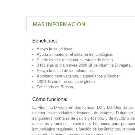
MAS INFORMACION
Beneficios:
Apoya la salud ósea.
Ayuda a mantener el sistema inmunológico.
Puede ayudar a mejorar el estado de ánimo.
3 tabletas al dia provee 2400 UI de vitamina D vegetal.
Apoya la salud de los telomeros.
Aprobado para veganos, vegetarianos y Kosher.
100% Natural, no contiene gluten.
Fabricado en Europa.
Cómo funciona:
La vitamina D viene en dos formas: D2 y D3. Una de las do
obtener las cantidades adecuadas de vitamina D durante lo
sanguíneos normales de calcio y fósforo, y de ayudar a des
con otras vitaminas, minerales y hormonas para promove
inmunológico regulando la función de los linfocitos, la pr
el estado de ánimo que viene por temporadas.