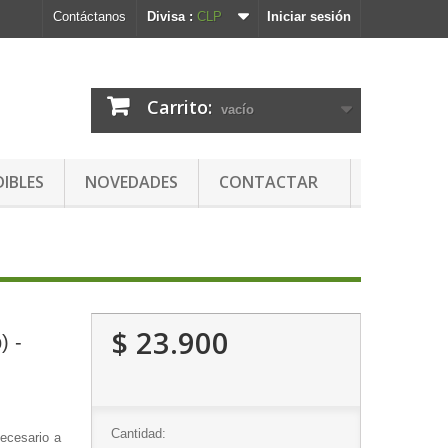
Contáctanos
Divisa :
CLP
Iniciar sesión
Carrito:
vacío
DIBLES
NOVEDADES
CONTACTAR
$ 23.900
) -
Cantidad:
necesario a