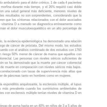
o ambulatorio para el dolor crónico, 1 de cada 4 pacientes
e morfina durante más tiempo, y el 26% requirió casi doble
on una salud general más deficiente, menores niveles de
ales resultados no son sorprendentes, considerando que la
eren que los síntomas relacionados con el dolor asociados
 de vitamina D a menudo se diagnostica erróneamente como
inan el dolor musculoesquelético en un alto porcentaje de
lo, la evidencia epidemiológica ha demostrado una relación
riesgo de cáncer de próstata. Del mismo modo, los estudios
cuerdo con el análisis combinado de dos estudios con 1760
n un riesgo 50% menor de cáncer de mama que aquellos con
orrectal. Las personas con niveles séricos suficientes de
ién se ha demostrado que la muerte por cáncer colorrectal
o de muerte en comparación con niveles séricos más bajos.
correlacionado con tasas de supervivencia más altas que
cer de páncreas tanto en hombres como en mujeres.
spondilitis anquilosante, la esclerosis múltiple, el lupus
 es más prevalente cuando los suministros ambientales de
es con esclerosis múltiple tenían niveles de vitamina D en
riesgo de asma hasta en un 40% en niños de 3 a 5 años de