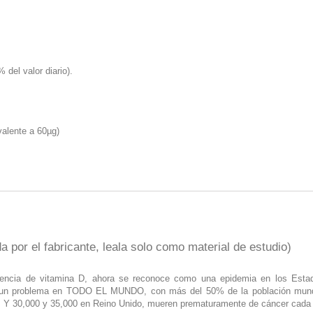
del valor diario).
valente a 60µg)
 por el fabricante, leala solo como material de estudio)
encia de vitamina D, ahora se reconoce como una epidemia en los Estado
es un problema en TODO EL MUNDO, con más del 50% de la población mundi
 Y 30,000 y 35,000 en Reino Unido, mueren prematuramente de cáncer cada añ