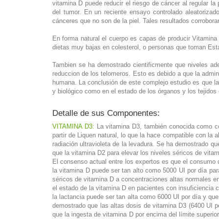
vitamina D puede reducir el riesgo de cáncer al regular la
del tumor. En un reciente ensayo controlado aleatorizad
cánceres que no son de la piel. Tales resultados corrobor
En forma natural el cuerpo es capas de producir Vitamina 
dietas muy bajas en colesterol, o personas que toman Esta
Tambien se ha demostrado cientificmente que niveles ad
reduccion de los telomeros. Esto es debido a que la admini
humana. La conclusión de este complejo estudio es que la v
y biológico como en el estado de los órganos y los tejido
Detalle de sus Componentes:
VITAMINA D3:
La vitamina D3, también conocida como cole
partir de Liquen natural, lo que la hace compatible con la
radiación ultravioleta de la levadura. Se ha demostrado 
que la vitamina D2 para elevar los niveles séricos de vita
El consenso actual entre los expertos es que el consumo d
la vitamina D puede ser tan alto como 5000 UI por día pa
séricos de vitamina D a concentraciones altas normales en
el estado de la vitamina D en pacientes con insuficiencia
la lactancia puede ser tan alta como 6000 UI por día y que
demostrado que las altas dosis de vitamina D3 (6400 UI p
que la ingesta de vitamina D por encima del límite superi