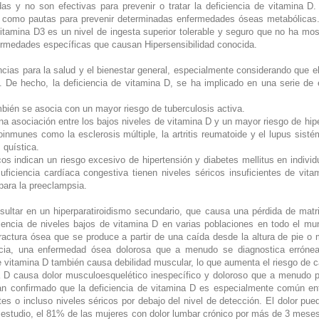
adas y no son efectivas para prevenir o tratar la deficiencia de vitamina 
o como pautas para prevenir determinadas enfermedades óseas metabólicas
vitamina D3 es un nivel de ingesta superior tolerable y seguro que no ha m
fermedades específicas que causan Hipersensibilidad conocida.
cias para la salud y el bienestar general, especialmente considerando que 
). De hecho, la deficiencia de vitamina D, se ha implicado en una serie de 
ambién se asocia con un mayor riesgo de tuberculosis activa.
na asociación entre los bajos niveles de vitamina D y un mayor riesgo de hip
inmunes como la esclerosis múltiple, la artritis reumatoide y el lupus sist
 quística.
cos indican un riesgo excesivo de hipertensión y diabetes mellitus en indivi
uficiencia cardíaca congestiva tienen niveles séricos insuficientes de vit
para la preeclampsia.
sultar en un hiperparatiroidismo secundario, que causa una pérdida de mat
lencia de niveles bajos de vitamina D en varias poblaciones en todo el mun
 fractura ósea que se produce a partir de una caída desde la altura de pie 
cia, una enfermedad ósea dolorosa que a menudo se diagnostica errónea
 vitamina D también causa debilidad muscular, lo que aumenta el riesgo de c
 D causa dolor musculoesquelético inespecífico y doloroso que a menudo pe
han confirmado que la deficiencia de vitamina D es especialmente común en
es o incluso niveles séricos por debajo del nivel de detección. El dolor pued
estudio, el 81% de las mujeres con dolor lumbar crónico por más de 3 meses 