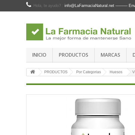
Hola, te ayudo? :
info@LaFarmaciaNatural.net ---------- 
INICIO
PRODUCTOS
MARCAS
PRODUCTOS
Por Categorias
Huesos
V