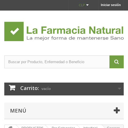
Iniciar sesión
CLP
Carrito:
vacío
MENÚ