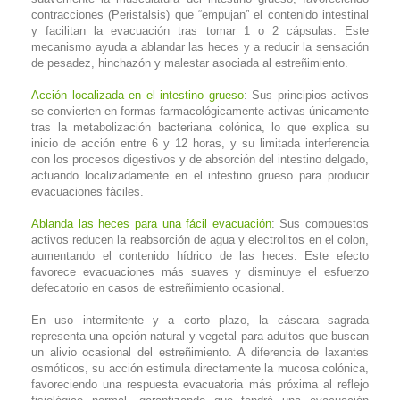
contracciones (Peristalsis) que “empujan” el contenido intestinal
y facilitan la evacuación tras tomar 1 o 2 cápsulas. Este
mecanismo ayuda a ablandar las heces y a reducir la sensación
de pesadez, hinchazón y malestar asociada al estreñimiento.
Acción localizada en el intestino grueso
: Sus principios activos
se convierten en formas farmacológicamente activas únicamente
tras la metabolización bacteriana colónica, lo que explica su
inicio de acción entre 6 y 12 horas, y su limitada interferencia
con los procesos digestivos y de absorción del intestino delgado,
actuando localizadamente en el intestino grueso para producir
evacuaciones fáciles.
Ablanda las heces para una fácil evacuación
: Sus compuestos
activos reducen la reabsorción de agua y electrolitos en el colon,
aumentando el contenido hídrico de las heces. Este efecto
favorece evacuaciones más suaves y disminuye el esfuerzo
defecatorio en casos de estreñimiento ocasional.
En uso intermitente y a corto plazo, la cáscara sagrada
representa una opción natural y vegetal para adultos que buscan
un alivio ocasional del estreñimiento. A diferencia de laxantes
osmóticos, su acción estimula directamente la mucosa colónica,
favoreciendo una respuesta evacuatoria más próxima al reflejo