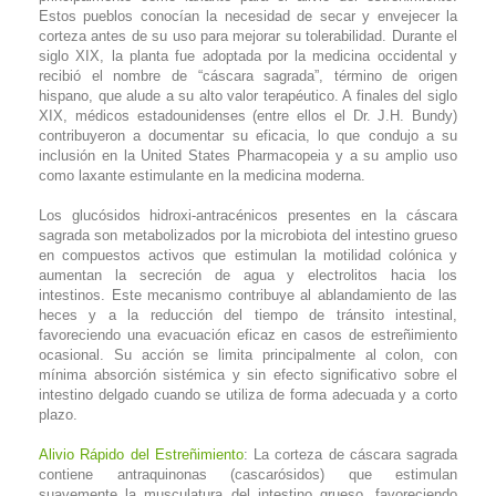
Estos pueblos conocían la necesidad de secar y envejecer la
corteza antes de su uso para mejorar su tolerabilidad. Durante el
siglo XIX, la planta fue adoptada por la medicina occidental y
recibió el nombre de “cáscara sagrada”, término de origen
hispano, que alude a su alto valor terapéutico. A finales del siglo
XIX, médicos estadounidenses (entre ellos el Dr. J.H. Bundy)
contribuyeron a documentar su eficacia, lo que condujo a su
inclusión en la United States Pharmacopeia y a su amplio uso
como laxante estimulante en la medicina moderna.
Los glucósidos hidroxi-antracénicos presentes en la cáscara
sagrada son metabolizados por la microbiota del intestino grueso
en compuestos activos que estimulan la motilidad colónica y
aumentan la secreción de agua y electrolitos hacia los
intestinos. Este mecanismo contribuye al ablandamiento de las
heces y a la reducción del tiempo de tránsito intestinal,
favoreciendo una evacuación eficaz en casos de estreñimiento
ocasional. Su acción se limita principalmente al colon, con
mínima absorción sistémica y sin efecto significativo sobre el
intestino delgado cuando se utiliza de forma adecuada y a corto
plazo.
Alivio Rápido del Estreñimiento
: La corteza de cáscara sagrada
contiene antraquinonas (cascarósidos) que estimulan
suavemente la musculatura del intestino grueso, favoreciendo