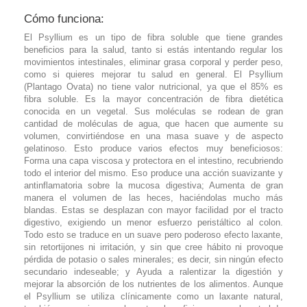
Cómo funciona:
El Psyllium es un tipo de fibra soluble que tiene grandes
beneficios para la salud, tanto si estás intentando regular los
movimientos intestinales, eliminar grasa corporal y perder peso,
como si quieres mejorar tu salud en general. El Psyllium
(Plantago Ovata) no tiene valor nutricional, ya que el 85% es
fibra soluble. Es la mayor concentración de fibra dietética
conocida en un vegetal. Sus moléculas se rodean de gran
cantidad de moléculas de agua, que hacen que aumente su
volumen, convirtiéndose en una masa suave y de aspecto
gelatinoso. Esto produce varios efectos muy beneficiosos:
Forma una capa viscosa y protectora en el intestino, recubriendo
todo el interior del mismo. Eso produce una acción suavizante y
antinflamatoria sobre la mucosa digestiva; Aumenta de gran
manera el volumen de las heces, haciéndolas mucho más
blandas. Estas se desplazan con mayor facilidad por el tracto
digestivo, exigiendo un menor esfuerzo peristáltico al colon.
Todo esto se traduce en un suave pero poderoso efecto laxante,
sin retortijones ni irritación, y sin que cree hábito ni provoque
pérdida de potasio o sales minerales; es decir, sin ningún efecto
secundario indeseable; y Ayuda a ralentizar la digestión y
mejorar la absorción de los nutrientes de los alimentos. Aunque
el Psyllium se utiliza clínicamente como un laxante natural,