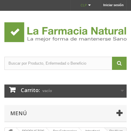
Iniciar sesión
CLP
Carrito:
vacío
MENÚ