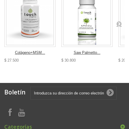
Colágeno+MSM...
Saw Palmetto...
$ 27.500
$ 30.800
$ 20.
Boletín
Categorías