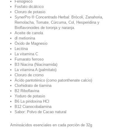
Fenogreco
Fosfato dicálcico
Cloruro de potasio
SynerPro ® Concentrado Herbal: Brócoli, Zanahoria,
Remolacha, Tomate, Cúrcuma, Col, Hesperidina y
Bioflavonoides de toronja y naranja.
Aceite de canola
dl metionina
Óxido de Magnesio
Lecitina
La vitamina C
Fumarato ferroso
B3 Niacina (Niacinamida)
La vitamina A (palmitato)
Cloruro de cromo
Ácido pantoténico (como patonthenate calcio)
Clorhidrato de tiamina
B2 Riboflavina
Yoduro de potasio
B6 La piridoxina HCI
B12 Cianocobalamina
Sabor: Polvo de Cacao natural
Aminoácidos esenciales en cada porción de 32g