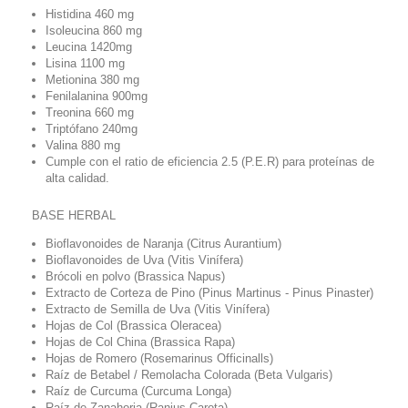
Histidina 460 mg
Isoleucina 860 mg
Leucina 1420mg
Lisina 1100 mg
Metionina 380 mg
Fenilalanina 900mg
Treonina 660 mg
Triptófano 240mg
Valina 880 mg
Cumple con el ratio de eficiencia 2.5 (P.E.R) para proteínas de
alta calidad.
BASE HERBAL
Bioflavonoides de Naranja (Citrus Aurantium)
Bioflavonoides de Uva (Vitis Vinífera)
Brócoli en polvo (Brassica Napus)
Extracto de Corteza de Pino (Pinus Martinus - Pinus Pinaster)
Extracto de Semilla de Uva (Vitis Vinífera)
Hojas de Col (Brassica Oleracea)
Hojas de Col China (Brassica Rapa)
Hojas de Romero (Rosemarinus Officinalls)
Raíz de Betabel / Remolacha Colorada (Beta Vulgaris)
Raíz de Curcuma (Curcuma Longa)
Raíz de Zanahoria (Ranius Carota)