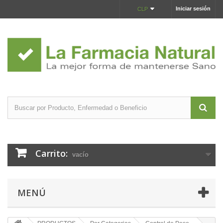
Iniciar sesión
CLP
Carrito:
vacío
MENÚ