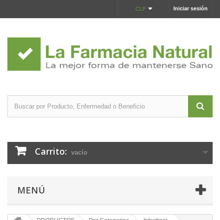
Iniciar sesión
CLP
Carrito:
vacío
MENÚ