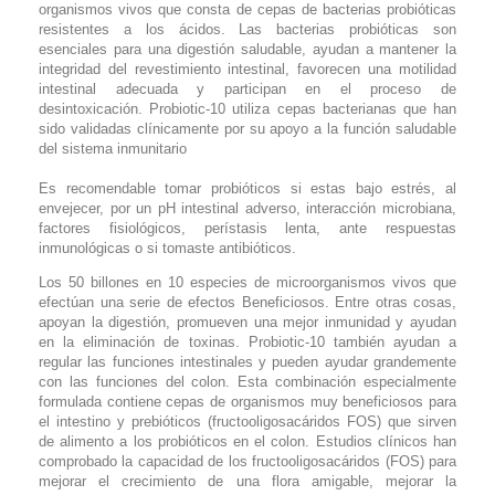
organismos vivos que consta de cepas de bacterias probióticas
resistentes a los ácidos. Las bacterias probióticas son
esenciales para una digestión saludable, ayudan a mantener la
integridad del revestimiento intestinal, favorecen una motilidad
intestinal adecuada y participan en el proceso de
desintoxicación. Probiotic-10 utiliza cepas bacterianas que han
sido validadas clínicamente por su apoyo a la función saludable
del sistema inmunitario
Es recomendable tomar probióticos si estas bajo estrés, al
envejecer, por un pH intestinal adverso, interacción microbiana,
factores fisiológicos, perístasis lenta, ante respuestas
inmunológicas o si tomaste antibióticos.
Los 50 billones en 10 especies de microorganismos vivos que
efectúan una serie de efectos Beneficiosos. Entre otras cosas,
apoyan la digestión, promueven una mejor inmunidad y ayudan
en la eliminación de toxinas. Probiotic-10 también ayudan a
regular las funciones intestinales y pueden ayudar grandemente
con las funciones del colon. Esta combinación especialmente
formulada contiene cepas de organismos muy beneficiosos para
el intestino y prebióticos (fructooligosacáridos FOS) que sirven
de alimento a los probióticos en el colon. Estudios clínicos han
comprobado la capacidad de los fructooligosacáridos (FOS) para
mejorar el crecimiento de una flora amigable, mejorar la