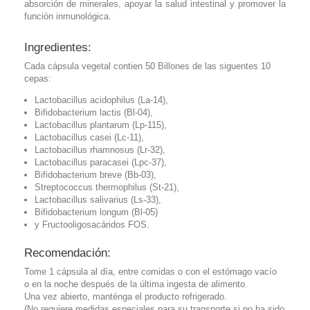
absorción de minerales, apoyar la salud intestinal y promover la
función inmunológica.
Ingredientes:
Cada cápsula vegetal contien 50 Billones de las siguentes 10
cepas:
Lactobacillus acidophilus (La-14),
Bifidobacterium lactis (Bl-04),
Lactobacillus plantarum (Lp-115),
Lactobacillus casei (Lc-11),
Lactobacillus rhamnosus (Lr-32),
Lactobacillus paracasei (Lpc-37),
Bifidobacterium breve (Bb-03),
Streptococcus thermophilus (St-21),
Lactobacillus salivarius (Ls-33),
Bifidobacterium longum (Bl-05)
y Fructooligosacáridos FOS.
Recomendación:
Tome 1 cápsula al día, entre comidas o con el estómago vacío
o en la noche después de la última ingesta de alimento.
Una vez abierto, manténga el producto refrigerado.
(No requiere medidas especiales para su transporte si no ha sido