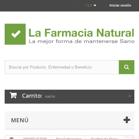
Iniciar sesión
CLP
Carrito:
vacío
MENÚ