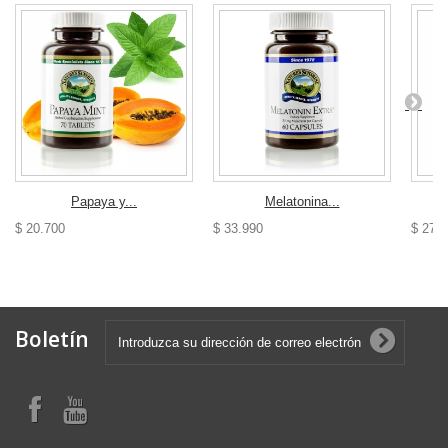
Papaya y...
Melatonina...
$ 20.700
$ 33.990
$ 27.
Boletín