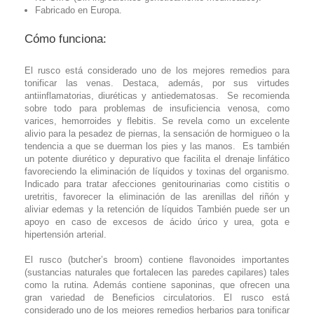
Fabricado en Europa.
Cómo funciona:
El rusco está considerado uno de los mejores remedios para
tonificar las venas. Destaca, además, por sus virtudes
antiinflamatorias, diuréticas y antiedematosas. Se recomienda
sobre todo para problemas de insuficiencia venosa, como
varices, hemorroides y flebitis. Se revela como un excelente
alivio para la pesadez de piernas, la sensación de hormigueo o la
tendencia a que se duerman los pies y las manos. Es también
un potente diurético y depurativo que facilita el drenaje linfático
favoreciendo la eliminación de líquidos y toxinas del organismo.
Indicado para tratar afecciones genitourinarias como cistitis o
uretritis, favorecer la eliminación de las arenillas del riñón y
aliviar edemas y la retención de líquidos También puede ser un
apoyo en caso de excesos de ácido úrico y urea, gota e
hipertensión arterial.
El rusco (butcher’s broom) contiene flavonoides importantes
(sustancias naturales que fortalecen las paredes capilares) tales
como la rutina. Además contiene saponinas, que ofrecen una
gran variedad de Beneficios circulatorios. El rusco está
considerado uno de los mejores remedios herbarios para tonificar