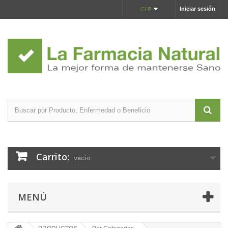
Iniciar sesión
CLP
Carrito:
vacío
MENÚ