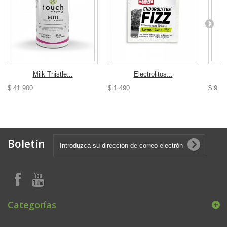
Milk Thistle...
Electrolitos...
$ 41.900
$ 1.490
$ 9.99
Boletín
Categorías