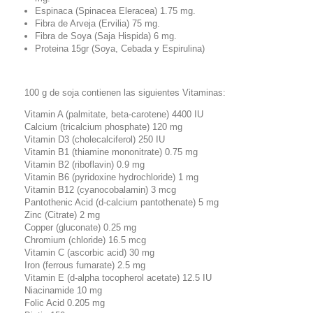
Espinaca (Spinacea Eleracea) 1.75 mg.
Fibra de Arveja (Ervilia) 75 mg.
Fibra de Soya (Saja Hispida) 6 mg.
Proteina 15gr (Soya, Cebada y Espirulina)
100 g de soja contienen las siguientes Vitaminas:
Vitamin A (palmitate, beta-carotene) 4400 IU
Calcium (tricalcium phosphate) 120 mg
Vitamin D3 (cholecalciferol) 250 IU
Vitamin B1 (thiamine mononitrate) 0.75 mg
Vitamin B2 (riboflavin) 0.9 mg
Vitamin B6 (pyridoxine hydrochloride) 1 mg
Vitamin B12 (cyanocobalamin) 3 mcg
Pantothenic Acid (d-calcium pantothenate) 5 mg
Zinc (Citrate) 2 mg
Copper (gluconate) 0.25 mg
Chromium (chloride) 16.5 mcg
Vitamin C (ascorbic acid) 30 mg
Iron (ferrous fumarate) 2.5 mg
Vitamin E (d-alpha tocopherol acetate) 12.5 IU
Niacinamide 10 mg
Folic Acid 0.205 mg