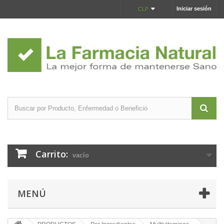
Iniciar sesión
CLP
Carrito:
vacío
MENÚ