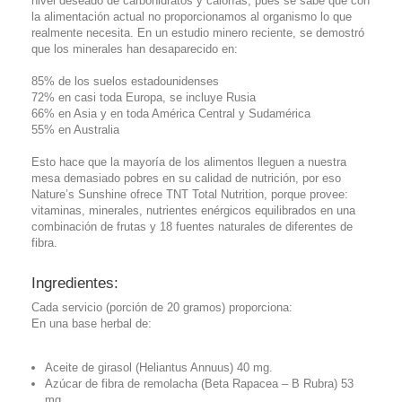
nivel deseado de carbohidratos y calorías, pues se sabe que con
la alimentación actual no proporcionamos al organismo lo que
realmente necesita. En un estudio minero reciente, se demostró
que los minerales han desaparecido en:
85% de los suelos estadounidenses
72% en casi toda Europa, se incluye Rusia
66% en Asia y en toda América Central y Sudamérica
55% en Australia
Esto hace que la mayoría de los alimentos lleguen a nuestra
mesa demasiado pobres en su calidad de nutrición, por eso
Nature’s Sunshine ofrece TNT Total Nutrition, porque provee:
vitaminas, minerales, nutrientes enérgicos equilibrados en una
combinación de frutas y 18 fuentes naturales de diferentes de
fibra.
Ingredientes:
Cada servicio (porción de 20 gramos) proporciona:
En una base herbal de:
Aceite de girasol (Heliantus Annuus) 40 mg.
Azúcar de fibra de remolacha (Beta Rapacea – B Rubra) 53
mg.