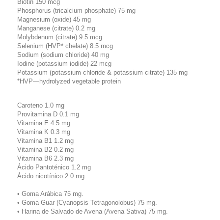
Biotin 150 mcg
Phosphorus (tricalcium phosphate) 75 mg
Magnesium (oxide) 45 mg
Manganese (citrate) 0.2 mg
Molybdenum (citrate) 9.5 mcg
Selenium (HVP* chelate) 8.5 mcg
Sodium (sodium chloride) 40 mg
Iodine (potassium iodide) 22 mcg
Potassium (potassium chloride & potassium citrate) 135 mg
*HVP—hydrolyzed vegetable protein
Caroteno 1.0 mg
Provitamina D 0.1 mg
Vitamina E 4.5 mg
Vitamina K 0.3 mg
Vitamina B1 1.2 mg
Vitamina B2 0.2 mg
Vitamina B6 2.3 mg
Ácido Pantoténico 1.2 mg
Ácido nicotínico 2.0 mg
• Goma Arábica 75 mg.
• Goma Guar (Cyanopsis Tetragonolobus) 75 mg.
• Harina de Salvado de Avena (Avena Sativa) 75 mg.