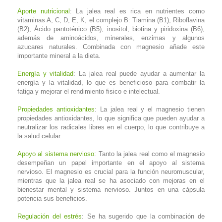
Aporte nutricional
: La jalea real es rica en nutrientes como
vitaminas A, C, D, E, K, el complejo B: Tiamina (B1), Riboflavina
(B2), Ácido pantoténico (B5), inositol, biotina y piridoxina (B6),
además de aminoácidos, minerales, enzimas y algunos
azucares naturales. Combinada con magnesio añade este
importante mineral a la dieta.
Energía y vitalidad
: La jalea real puede ayudar a aumentar la
energía y la vitalidad, lo que es beneficioso para combatir la
fatiga y mejorar el rendimiento fisico e intelectual.
Propiedades antioxidantes
: La jalea real y el magnesio tienen
propiedades antioxidantes, lo que significa que pueden ayudar a
neutralizar los radicales libres en el cuerpo, lo que contribuye a
la salud celular.
Apoyo al sistema nervioso
: Tanto la jalea real como el magnesio
desempeñan un papel importante en el apoyo al sistema
nervioso. El magnesio es crucial para la función neuromuscular,
mientras que la jalea real se ha asociado con mejoras en el
bienestar mental y sistema nervioso. Juntos en una cápsula
potencia sus beneficios.
Regulación del estrés
: Se ha sugerido que la combinación de