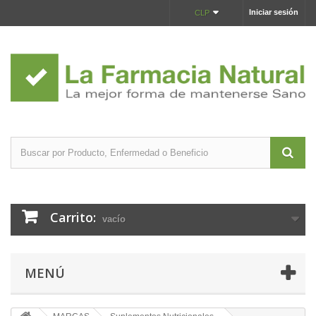
Iniciar sesión
CLP
Carrito:
vacío
MENÚ