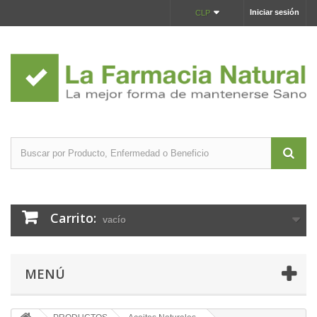
Iniciar sesión
CLP
Carrito:
vacío
MENÚ