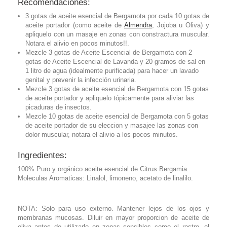
Recomendaciones:
3 gotas de aceite esencial de Bergamota por cada 10 gotas de
aceite portador (como aceite de
Almendra
, Jojoba u Oliva) y
apliquelo con un masaje en zonas con constractura muscular.
Notara el alivio en pocos minutos!!.
Mezcle 3 gotas de Aceite Escencial de Bergamota con 2
gotas de Aceite Escencial de Lavanda y 20 gramos de sal en
1 litro de agua (idealmente purificada) para hacer un lavado
genital y prevenir la infección urinaria.
Mezcle 3 gotas de aceite esencial de Bergamota con 15 gotas
de aceite portador y apliquelo tópicamente para aliviar las
picaduras de insectos.
Mezcle 10 gotas de aceite esencial de Bergamota con 5 gotas
de aceite portador de su eleccion y masajee las zonas con
dolor muscular, notara el alivio a los pocos minutos.
Ingredientes:
100% Puro y orgánico aceite esencial de Citrus Bergamia.
Moleculas Aromaticas: Linalol, limoneno, acetato de linalilo.
NOTA: Solo para uso externo. Mantener lejos de los ojos y
membranas mucosas. Diluir en mayor proporcion de aceite de
oliva antes de utilizarlo en zonas sensibles como el rostro, el