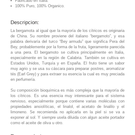
Fabricado en Italia.
100% Puro, 100% Organico.
Descripcion:
La bergamota al igual que la mayoría de los cítricos es originaria
de China. Su nombre proviene del italiano “bergamoto”, y esa
palabra derivaría del turco “Bey armudu” que significa Pera del
Bey, probablemente por la forma de la fruta, ligeramente parecida
a una pera. El bergamoto se cultiva principalmente en Italia,
especialmente en la región de Calabria. También se cultiva en
Estados Unidos, Turquía y en España. El fruto tiene un sabor
muy agrio y se usa su cáscara para preparar postres, aromatizar
tés (Earl Grey) y para extraer su esencia la cual es muy preciada
en perfumería.
Su composición bioquímica es más compleja que la mayoría de
los cítricos. Es una esencia muy interesante para el sistema
nervioso, especialmente porque contiene varias moléculas con
propiedades ansiolíticas, el linalol, el acetato de linalilo y el
limoneno. Se recomienda no aplicarla en la piel si se va a
exponer al sol. Y siempre usela diluida con algun aceite portador
como el aceite de oliva u otro.