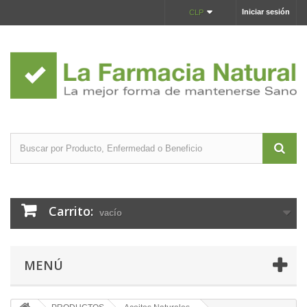
Iniciar sesión
CLP
Carrito:
vacío
MENÚ