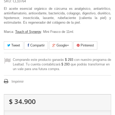
SKU:
CL10764
El aceite esencial orgánico de cúrcuma es analgésico, antiartrítico,
antiinﬂamatorio, antioxidante, bactericida, colagogo, digestivo, diurético,
hipotensor, insecticida, laxante, rubefaciente (calienta la piel) y
estimulante. Es regenerador del colágeno de la piel.
Marca:
Touch of Synergy
. Mini Frasco de 11ml.
Tweet
Compartir
Google+
Pinterest
Comprando este producto ganarás
$ 293
con nuestro programa de
Lealtad. Tu cuenta contabilizará
$ 293
que podrás transformar en
un vale para una futura compra.
Imprimir
$ 34.900