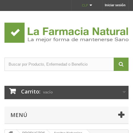
Iniciar sesión
CLP
Carrito:
vacío
MENÚ