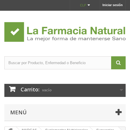
Iniciar sesión
CLP
Carrito:
vacío
MENÚ