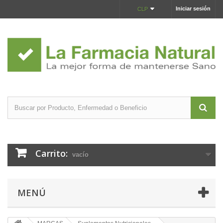
Iniciar sesión
CLP
Carrito:
vacío
MENÚ