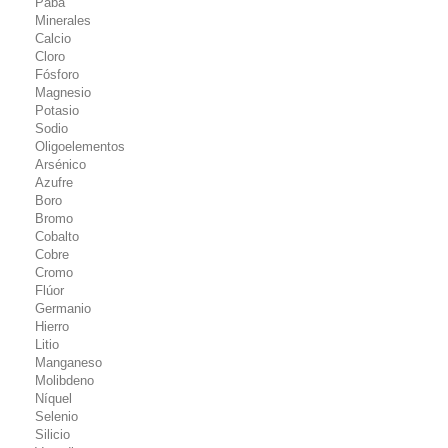
Paba
Minerales
Calcio
Cloro
Fósforo
Magnesio
Potasio
Sodio
Oligoelementos
Arsénico
Azufre
Boro
Bromo
Cobalto
Cobre
Cromo
Flúor
Germanio
Hierro
Litio
Manganeso
Molibdeno
Níquel
Selenio
Silicio