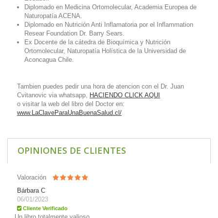
Diplomado en Medicina Ortomolecular, Academia Europea de
Naturopatía ACENA.
Diplomado en Nutrición Anti Inflamatoria por el Inflammation
Resear Foundation Dr. Barry Sears.
Ex Docente de la cátedra de Bioquímica y Nutrición
Ortomolecular, Naturopatía Holística de la Universidad de
Aconcagua Chile.
Tambien puedes pedir una hora de atencion con el Dr. Juan
Cvitanovic via whatsapp,
HACIENDO CLICK AQUI
o visitar la web del libro del Doctor en:
www.LaClaveParaUnaBuenaSalud.cl/
OPINIONES DE CLIENTES
Valoración
Bárbara C
06/01/2023
Cliente Verificado
Un libro totalmente valioso