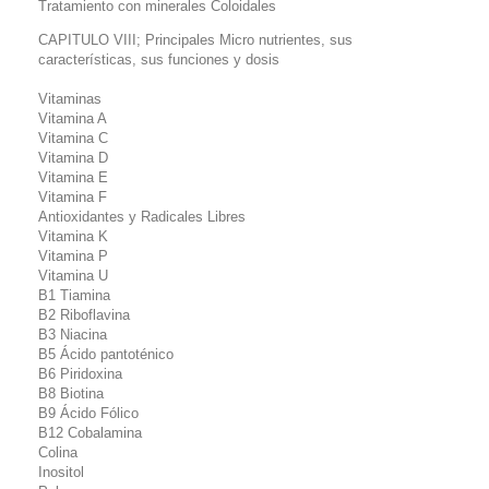
Tratamiento con minerales Coloidales
CAPITULO
VIII; Principales Micro nutrientes, sus
características, sus funciones y dosis
Vitaminas
Vitamina A
Vitamina C
Vitamina D
Vitamina E
Vitamina F
Antioxidantes y Radicales Libres
Vitamina K
Vitamina P
Vitamina U
B1 Tiamina
B2 Riboflavina
B3 Niacina
B5 Ácido pantoténico
B6 Piridoxina
B8 Biotina
B9 Ácido Fólico
B12 Cobalamina
Colina
Inositol