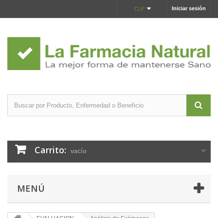
Iniciar sesión
CLP
Carrito:
vacío
MENÚ