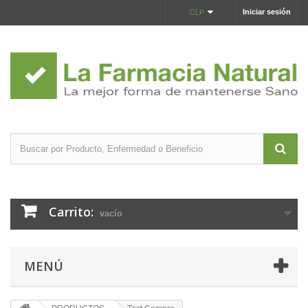
Iniciar sesión
CLP
Carrito:
vacío
MENÚ