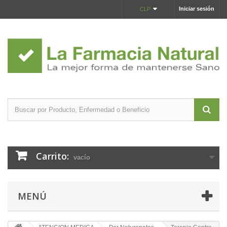
Iniciar sesión
CLP
Carrito:
vacío
MENÚ